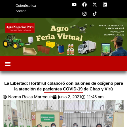
Y
F
I
X
L
Skip
Quienes
Publica
o
a
n
-
i
to
u
c
s
t
n
Somos
t
e
t
w
k
content
u
b
a
i
e
b
o
g
t
d
e
o
r
t
i
k
a
e
n
m
r
Oportunidades de Negocios
AgroFeria 2026
ARÁNDANOS PERÚ
La Libertad: Hortifrut colaboró con balones de oxígeno para
la atención de pacientes COVID-19 de Chao y Virú
Norma Rojas Marroquin
junio 2, 2021
11:45 am