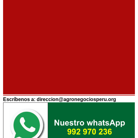
Escríbenos a: direccion@agronegociosperu.org