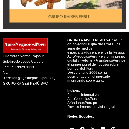
GRUPO RAISEB PERU SAC
es un
grupo editorial que desarrolla una
serie de medios
especializados entre ellos la Revista
Directora : Norma Rojas M.
AgroNegociosPerú, versión impresa,
digital y website y ArándanosPerú.pe,
Subdirector: José Calderón T.
el primer portal de noticias sobre
Telf. +51 992970236
berries, del Perú
Mail:
Desde el año 2006 se ha
posicionado en el mercado
direccion@agronegociosperu.org
informando sobre agro.
GRUPO RAISEB PERÚ SAC
Incluye:
Portales informativos
AgroNegociosPerú,
ArándanosPeru.pe
Revista impresa, revista digital
Redes Sociales:
Y
F
X
L
I