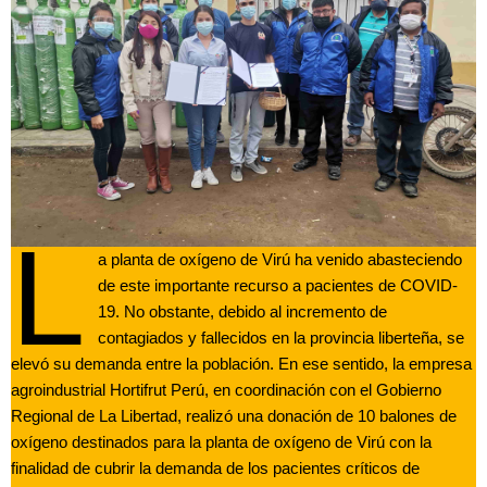
L
a planta de oxígeno de Virú ha venido abasteciendo
de este importante recurso a pacientes de COVID-
19. No obstante, debido al incremento de
contagiados y fallecidos en la provincia liberteña, se
elevó su demanda entre la población. En ese sentido, la empresa
agroindustrial Hortifrut Perú, en coordinación con el Gobierno
Regional de La Libertad, realizó una donación de 10 balones de
oxígeno destinados para la planta de oxígeno de Virú con la
finalidad de cubrir la demanda de los pacientes críticos de