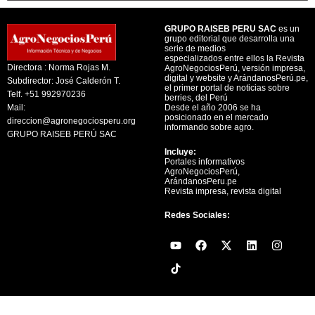
GRUPO RAISEB PERU SAC
es un
grupo editorial que desarrolla una
serie de medios
especializados entre ellos la Revista
Directora : Norma Rojas M.
AgroNegociosPerú, versión impresa,
digital y website y ArándanosPerú.pe,
Subdirector: José Calderón T.
el primer portal de noticias sobre
Telf. +51 992970236
berries, del Perú
Mail:
Desde el año 2006 se ha
posicionado en el mercado
direccion@agronegociosperu.org
informando sobre agro.
GRUPO RAISEB PERÚ SAC
Incluye:
Portales informativos
AgroNegociosPerú,
ArándanosPeru.pe
Revista impresa, revista digital
Redes Sociales:
Y
F
X
L
I
o
a
-
i
n
u
c
t
n
s
t
e
w
k
t
u
b
i
e
a
b
o
t
d
g
e
o
t
i
r