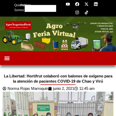
Y
F
I
X
L
Skip
Quienes
Publica
o
a
n
-
i
Search
to
u
c
s
t
n
Somos
t
e
t
w
k
content
u
b
a
i
e
b
o
g
t
d
e
o
r
t
i
k
a
e
n
m
r
La Libertad: Hortifrut colaboró con balones de oxígeno para
la atención de pacientes COVID-19 de Chao y Virú
Norma Rojas Marroquin
junio 2, 2021
11:45 am