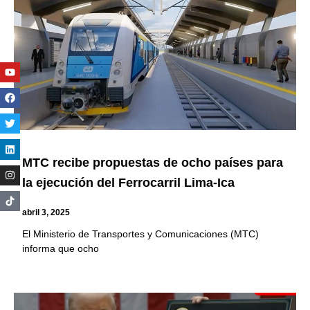
Youtube
Facebook
Twitter
Linkedin
Instagram
MTC recibe propuestas de ocho países para
la ejecución del Ferrocarril Lima-Ica
abril 3, 2025
El Ministerio de Transportes y Comunicaciones (MTC)
informa que ocho