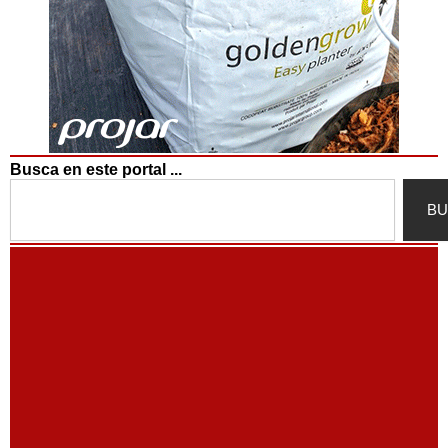
Busca en este portal ...
Search
BU