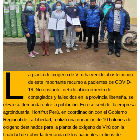
L
a planta de oxígeno de Virú ha venido abasteciendo
de este importante recurso a pacientes de COVID-
19. No obstante, debido al incremento de
contagiados y fallecidos en la provincia liberteña, se
elevó su demanda entre la población. En ese sentido, la empresa
agroindustrial Hortifrut Perú, en coordinación con el Gobierno
Regional de La Libertad, realizó una donación de 10 balones de
oxígeno destinados para la planta de oxígeno de Virú con la
finalidad de cubrir la demanda de los pacientes críticos de