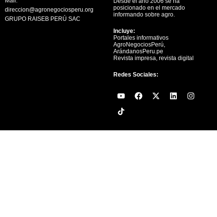
Mail:
Desde el año 2006 se ha
posicionado en el mercado
direccion@agronegociosperu.org
informando sobre agro.
GRUPO RAISEB PERÚ SAC
Incluye:
Portales informativos
AgroNegociosPerú,
ArándanosPeru.pe
Revista impresa, revista digital
Redes Sociales:
Y
F
X
L
I
o
a
-
i
n
u
c
t
n
s
t
e
w
k
t
u
b
i
e
a
b
o
t
d
g
e
o
t
i
r
k
e
n
a
r
m