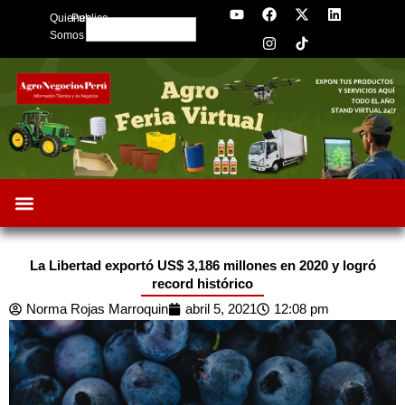
Y
F
I
X
L
Skip
Quienes
Publica
o
a
n
-
i
Search
to
u
c
s
t
n
Somos
t
e
t
w
k
content
u
b
a
i
e
b
o
g
t
d
e
o
r
t
i
k
a
e
n
m
r
La Libertad exportó US$ 3,186 millones en 2020 y logró
record histórico
Norma Rojas Marroquin
abril 5, 2021
12:08 pm