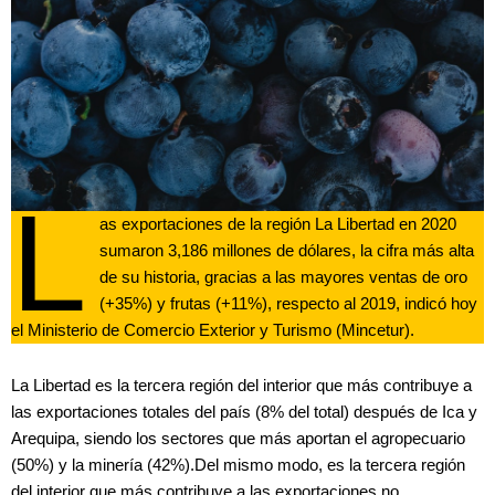
L
as exportaciones de la región La Libertad en 2020
sumaron 3,186 millones de dólares, la cifra más alta
de su historia, gracias a las mayores ventas de oro
(+35%) y frutas (+11%), respecto al 2019, indicó hoy
el Ministerio de Comercio Exterior y Turismo (Mincetur).
La Libertad es la tercera región del interior que más contribuye a
las exportaciones totales del país (8% del total) después de Ica y
Arequipa, siendo los sectores que más aportan el agropecuario
(50%) y la minería (42%).Del mismo modo, es la tercera región
del interior que más contribuye a las exportaciones no