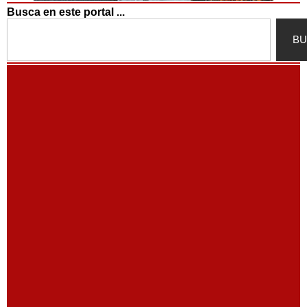
Busca en este portal ...
Search
BU