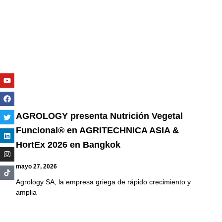
Youtube
Facebook
Twitter
Linkedin
Instagram
AGROLOGY presenta Nutrición Vegetal
Funcional® en AGRITECHNICA ASIA &
HortEx 2026 en Bangkok
mayo 27, 2026
Agrology SA, la empresa griega de rápido crecimiento y
amplia