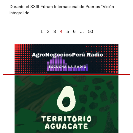
Durante el XXIII Fórum Internacional de Puertos “Visión
integral de
1
2
3
4
5
6
…
50