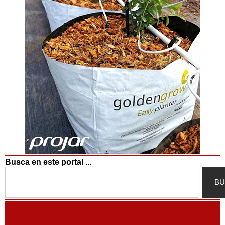
Busca en este portal ...
Search
BU