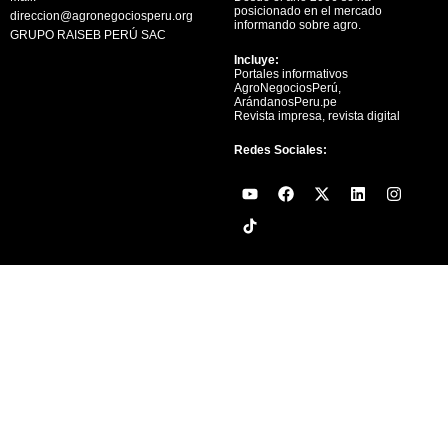
posicionado en el mercado
direccion@agronegociosperu.org
informando sobre agro.
GRUPO RAISEB PERÚ SAC
Incluye:
Portales informativos
AgroNegociosPerú,
ArándanosPeru.pe
Revista impresa, revista digital
Redes Sociales:
Y
F
X
L
I
o
a
-
i
n
u
c
t
n
s
t
e
w
k
t
u
b
i
e
a
b
o
t
d
g
e
o
t
i
r
k
e
n
a
r
m