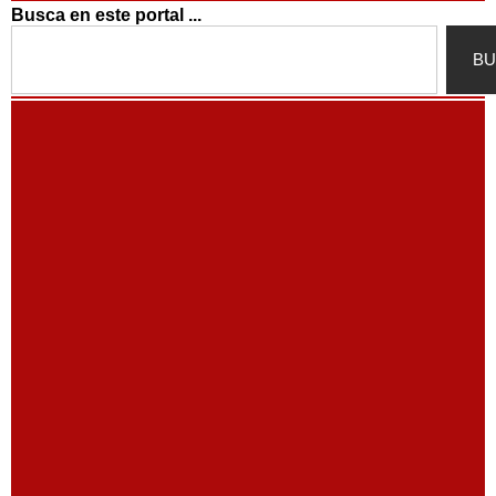
Busca en este portal ...
Search
BU