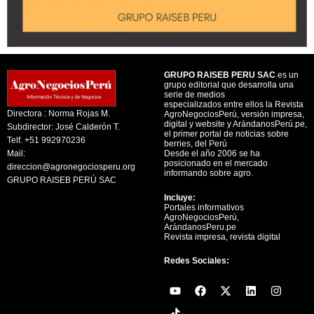
GRUPO RAISEB PERU SAC
es un
grupo editorial que desarrolla una
serie de medios
especializados entre ellos la Revista
Directora : Norma Rojas M.
AgroNegociosPerú, versión impresa,
digital y website y ArándanosPerú.pe,
Subdirector: José Calderón T.
el primer portal de noticias sobre
Telf. +51 992970236
berries, del Perú
Mail:
Desde el año 2006 se ha
posicionado en el mercado
direccion@agronegociosperu.org
informando sobre agro.
GRUPO RAISEB PERÚ SAC
Incluye:
Portales informativos
AgroNegociosPerú,
ArándanosPeru.pe
Revista impresa, revista digital
Redes Sociales:
Y
F
X
L
I
o
a
-
i
n
u
c
t
n
s