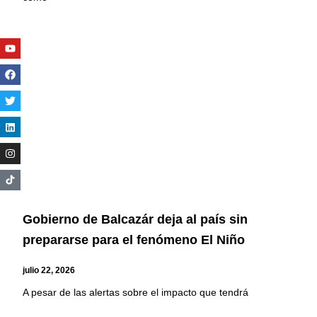
Youtube
Facebook
Twitter
Linkedin
Instagram
Gobierno de Balcazár deja al país sin
prepararse para el fenómeno El Niño
julio 22, 2026
A pesar de las alertas sobre el impacto que tendrá