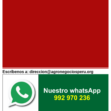
Escríbenos a: direccion@agronegociosperu.org