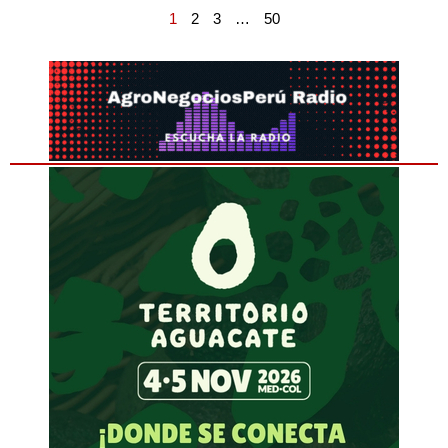
1
2
3
…
50