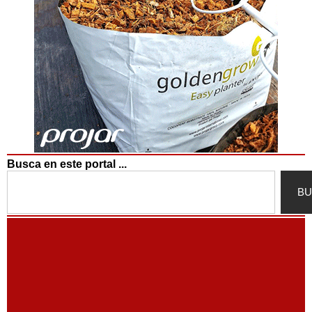
Busca en este portal ...
Search
BU