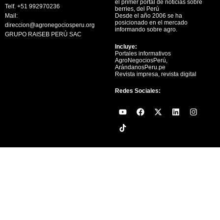
el primer portal de noticias sobre
Telf. +51 992970236
berries, del Perú
Mail:
Desde el año 2006 se ha
posicionado en el mercado
direccion@agronegociosperu.org
informando sobre agro.
GRUPO RAISEB PERÚ SAC
Incluye:
Portales informativos
AgroNegociosPerú,
ArándanosPeru.pe
Revista impresa, revista digital
Redes Sociales:
Y
F
X
L
I
o
a
-
i
n
u
c
t
n
s
t
e
w
k
t
u
b
i
e
a
b
o
t
d
g
e
o
t
i
r
k
e
n
a
r
m