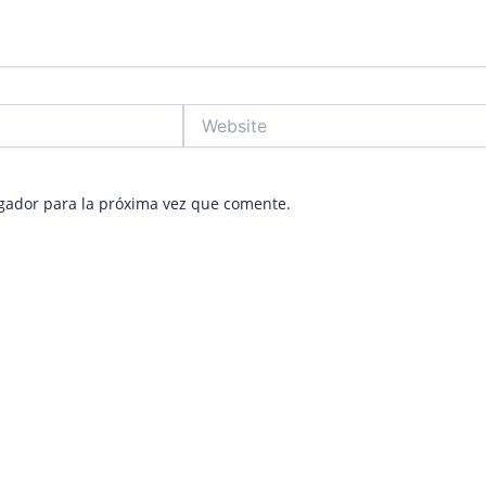
Website
gador para la próxima vez que comente.
ge
Page
Page
Page
Page