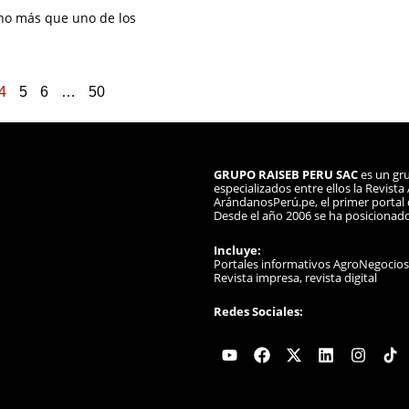
ho más que uno de los
4
5
6
…
50
GRUPO RAISEB PERU SAC
es un gru
especializados entre ellos la Revist
ArándanosPerú.pe, el primer portal d
Desde el año 2006 se ha posicionad
Incluye:
Portales informativos AgroNegocio
Revista impresa, revista digital
Redes Sociales:
Youtube
Facebook
X-
Linkedin
Instag
twitter