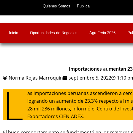
Skip
Quienes Somos
Publica
to
content
Inicio
Oportunidades de Negocios
AgroFeria 2026
Pub
Importaciones aumentan 23.3
Norma Rojas Marroquin
septiembre 5, 2022
1:10 p
L
as importaciones peruanas ascendieron a cerca 
logrando un aumento de 23.3% respecto al mi
28 mil 236 millones, informó el Centro de Inve
Exportadores CIEN-ADEX.
El buen comportamiento se fundamentó en los mayores prec