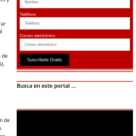
Teléfono
rar
l
Correo electrónico
o de
Suscríbete Gratis
),
Busca en este portal ...
ón de
s
 no