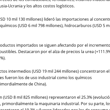
ia-Ucrania y los altos costos logísticos.
D 10 mil 130 millones) lideró las importaciones al concent
os químicos (USD 6 mil 798 millones), hidrocarburos (USD 5 mi
productos importados se siguen afectando por el increment
bustibles. Destacaron por el alza de precios la urea (+111.9%
9%).
uctos intermedios (USD 19 mil 244 millones) concentraron el
les fueron los de uso industrial como los químicos
imordialmente de China).
ón (USD 8 mil 825 millones) representaron el 25.3% (evoluci
a, primordialmente la maquinaria industrial. Por su parte, lo
resentaron el 19.3% y fueron liderados por los de consumo