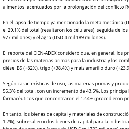
alimentos, acentuados por la prolongación del conflicto Rus
En el lapso de tiempo ya mencionado la metalmecánica (US
el 29.1% del total (resaltaron los celulares), seguida de l
977 millones) y el agro (USD 4 mil 189 millones).
El reporte del CIEN-ADEX consideró que, en general, los 
precios de las materias primas para la industria y los com
diésel B5 (+82%), trigo (+38.4%) y maíz amarillo duro (+23.
Según características de uso, las materias primas y prod
55.3% del total, con un incremento de 43.5%. Los principa
farmacéuticos que concentraron el 12.4% (procedieron pr
En tanto, los bienes de capital y materiales de construcci
1.7%), sobresalieron los bienes de capital para la industri
bienes de consumo (cerca de USD 6 mil 732 millones) rep