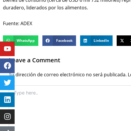
duradero, liderados por los alimentos.
Fuente: ADEX
WhatsApp
Facebook
LinkedIn
Youtube
Facebook
Twitter
Linkedin
Instagram
Leave a Comment
Tu dirección de correo electrónico no será publicada.
L
Type
here..