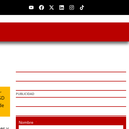
Youtube
Facebook
X-
Linkedin
Instagram
twitter
,
PUBLICIDAD
USD
de
Nombre
es y