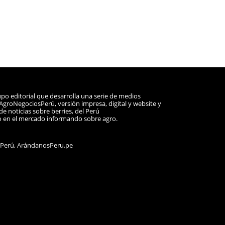
po editorial que desarrolla una serie de medios
a AgroNegociosPerú, versión impresa, digital y website y
e noticias sobre berries, del Perú
o en el mercado informando sobre agro.
sPerú, ArándanosPeru.pe
ram