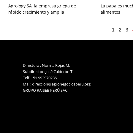
Agrology SA, la empresa griega de
La papa es muc
rápido crecimiento y amplia
alimentos
1
2
3
Directora : Norma Rojas M.
Subdirector: José Calderón T.
Telf. +51 992970236
Mail: direccion@agronegociosperu.org
GRUPO RAISEB PERÚ SAC