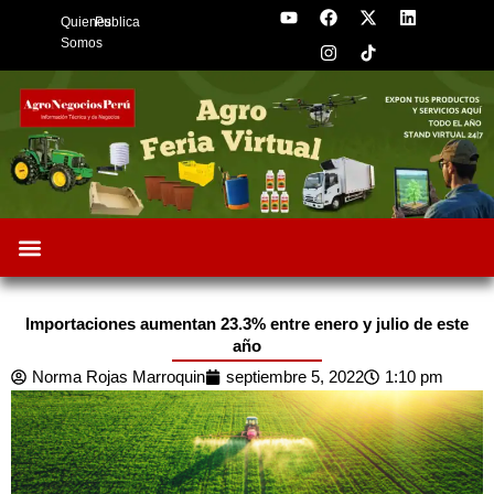
Y
F
I
X
L
Skip
Quienes
Publica
o
a
n
-
i
to
u
c
s
t
n
Somos
t
e
t
w
k
content
u
b
a
i
e
b
o
g
t
d
e
o
r
t
i
k
a
e
n
m
r
Oportunidades de Negocios
AgroFeria 2026
ARÁNDANOS PERÚ
Importaciones aumentan 23.3% entre enero y julio de este
año
Norma Rojas Marroquin
septiembre 5, 2022
1:10 pm