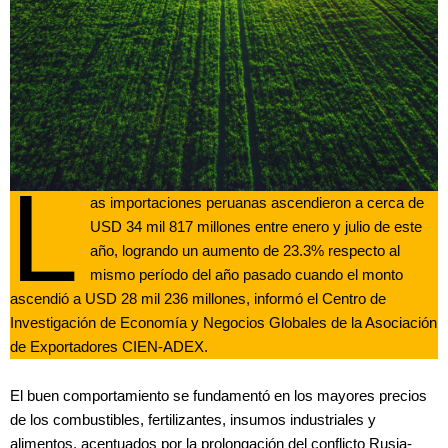
L
as importaciones peruanas ascendieron a cerca de
USD 34 mil 817 millones entre enero y julio de este
año, logrando un aumento de 23.3% respecto al
mismo período del año pasado cuando el monto
ascendió a USD 28 mil 236 millones, informó el Centro de
Investigación de Economía y Negocios Globales de la Asociación
de Exportadores CIEN-ADEX.
El buen comportamiento se fundamentó en los mayores precios
de los combustibles, fertilizantes, insumos industriales y
alimentos, acentuados por la prolongación del conflicto Rusia-