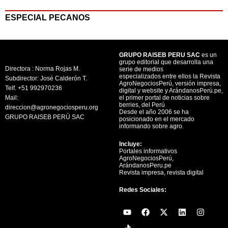
ESPECIAL PECANOS
GRUPO RAISEB PERU SAC
es un
grupo editorial que desarrolla una
Directora : Norma Rojas M.
serie de medios
especializados entre ellos la Revista
Subdirector: José Calderón T.
AgroNegociosPerú, versión impresa,
Telf. +51 992970236
digital y website y ArándanosPerú.pe,
Mail:
el primer portal de noticias sobre
berries, del Perú
direccion@agronegociosperu.org
Desde el año 2006 se ha
GRUPO RAISEB PERÚ SAC
posicionado en el mercado
informando sobre agro.
Incluye:
Portales informativos
AgroNegociosPerú,
ArándanosPeru.pe
Revista impresa, revista digital
Redes Sociales:
Y
F
X
L
I
o
a
-
i
n
u
c
t
n
s