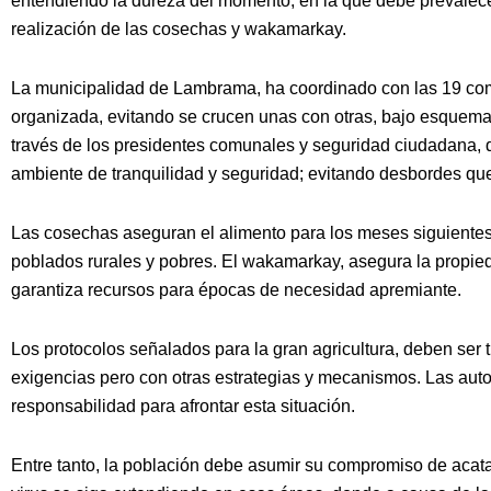
entendiendo la dureza del momento, en la que debe prevalecer 
realización de las cosechas y wakamarkay.
La municipalidad de Lambrama, ha coordinado con las 19 com
organizada, evitando se crucen unas con otras, bajo esquemas
través de los presidentes comunales y seguridad ciudadana, q
ambiente de tranquilidad y seguridad; evitando desbordes qu
Las cosechas aseguran el alimento para los meses siguientes, 
poblados rurales y pobres. El wakamarkay, asegura la propied
garantiza recursos para épocas de necesidad apremiante.
Los protocolos señalados para la gran agricultura, deben ser 
exigencias pero con otras estrategias y mecanismos. Las auto
responsabilidad para afrontar esta situación.
Entre tanto, la población debe asumir su compromiso de acatar