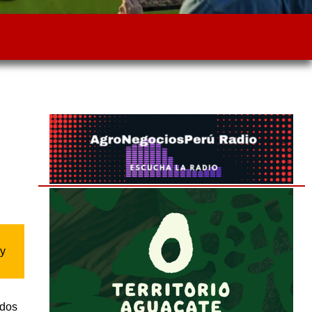
 y
ados