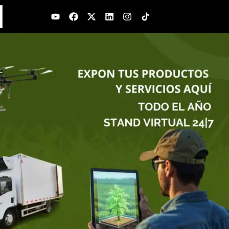
Youtube
Facebook
X-
Linkedin
Instagram
twitter