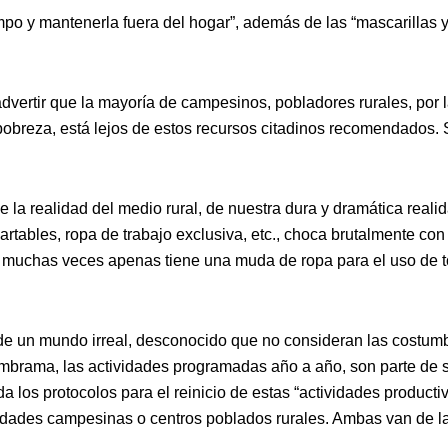
mpo y mantenerla fuera del hogar”, además de las “mascarillas 
advertir que la mayoría de campesinos, pobladores rurales, por 
pobreza, está lejos de estos recursos citadinos recomendados.
e la realidad del medio rural, de nuestra dura y dramática reali
rtables, ropa de trabajo exclusiva, etc., choca brutalmente con 
al muchas veces apenas tiene una muda de ropa para el uso de 
 de un mundo irreal, desconocido que no consideran las costum
ambrama, las actividades programadas año a año, son parte de 
da los protocolos para el reinicio de estas “actividades producti
dades campesinas o centros poblados rurales. Ambas van de l