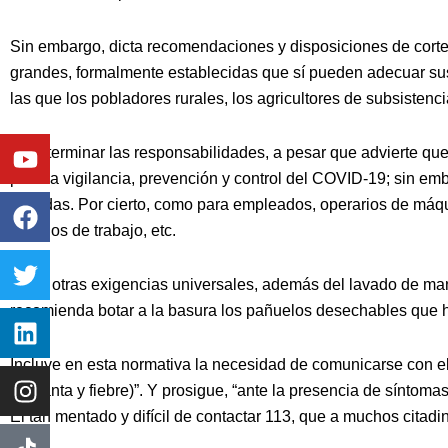
Sin embargo, dicta recomendaciones y disposiciones de corte 
grandes, formalmente establecidas que sí pueden adecuar sus
las que los pobladores rurales, los agricultores de subsistenc
Youtube
Facebook
Twitter
Linkedin
Instagram
Al determinar las responsabilidades, a pesar que advierte que
para la vigilancia, prevención y control del COVID-19; sin e
dictadas. Por cierto, como para empleados, operarios de máqu
horarios de trabajo, etc.
Entre otras exigencias universales, además del lavado de mano
recomienda botar a la basura los pañuelos desechables que h
Incluye en esta normativa la necesidad de comunicarse con el
garganta y fiebre)”. Y prosigue, “ante la presencia de síntomas 
El tan mentado y difícil de contactar 113, que a muchos citad