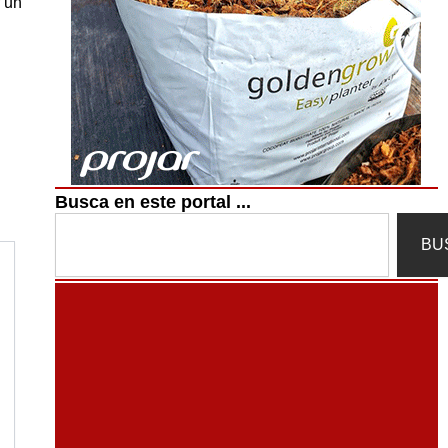
r un
Busca en este portal ...
Search
BU