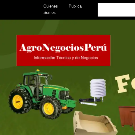
Skip
Search
Quienes
Publica
to
Somos
content