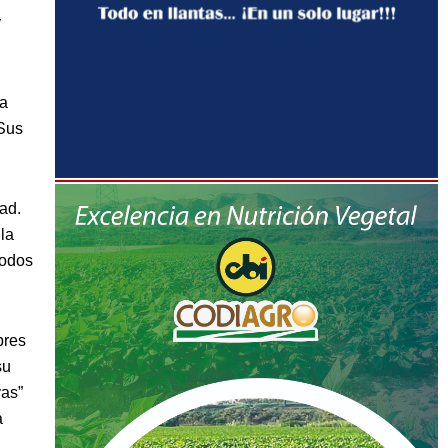
y
la
 Sus
dad.
la
todos
bres
su
vas”
a