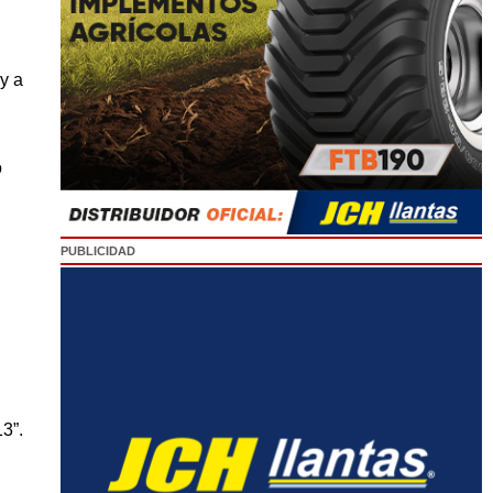
y a
o
PUBLICIDAD
13”.