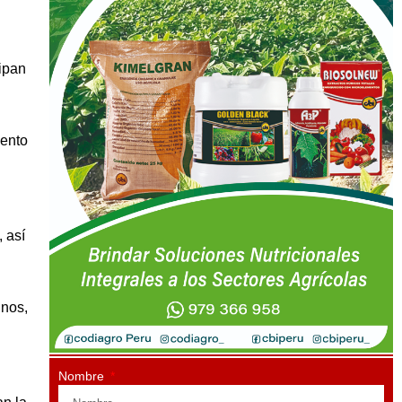
ipan
mento
 así
inos,
Nombre