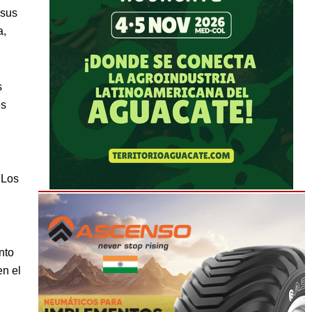
 sus
a,
s
es
 Los
nto
en el