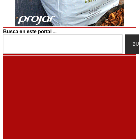
Busca en este portal ...
Search
BU