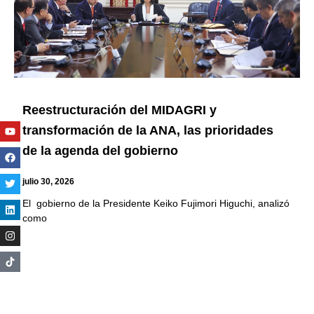
Reestructuración del MIDAGRI y
Youtube
Facebook
Twitter
Linkedin
Instagram
transformación de la ANA, las prioridades
de la agenda del gobierno
julio 30, 2026
El gobierno de la Presidente Keiko Fujimori Higuchi, analizó
como