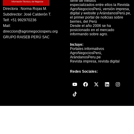
serie de medios
especializados entre ellos la Revista
Directora : Norma Rojas M.
AgroNegociosPerú, versión impresa,
digital y website y ArándanosPerú.pe,
Subdirector: José Calderón T.
el primer portal de noticias sobre
Telf. +51 992970236
berries, del Perú
Mail:
Desde el año 2006 se ha
posicionado en el mercado
direccion@agronegociosperu.org
informando sobre agro.
GRUPO RAISEB PERÚ SAC
Incluye:
Portales informativos
AgroNegociosPerú,
ArándanosPeru.pe
Revista impresa, revista digital
Redes Sociales:
Y
F
X
L
I
o
a
-
i
n
u
c
t
n
s
t
e
w
k
t
u
b
i
e
a
b
o
t
d
g
e
o
t
i
r
k
e
n
a
r
m