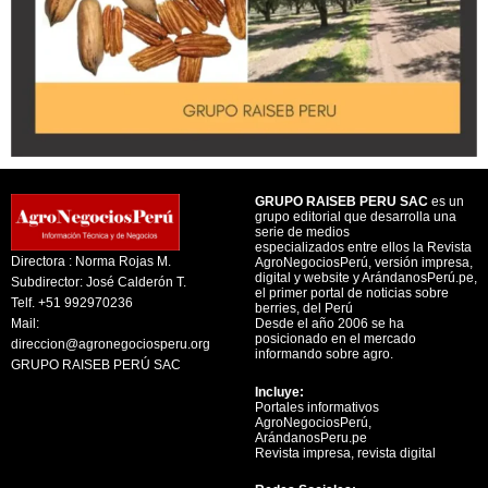
GRUPO RAISEB PERU SAC
es un
grupo editorial que desarrolla una
serie de medios
especializados entre ellos la Revista
Directora : Norma Rojas M.
AgroNegociosPerú, versión impresa,
digital y website y ArándanosPerú.pe,
Subdirector: José Calderón T.
el primer portal de noticias sobre
Telf. +51 992970236
berries, del Perú
Mail:
Desde el año 2006 se ha
posicionado en el mercado
direccion@agronegociosperu.org
informando sobre agro.
GRUPO RAISEB PERÚ SAC
Incluye:
Portales informativos
AgroNegociosPerú,
ArándanosPeru.pe
Revista impresa, revista digital