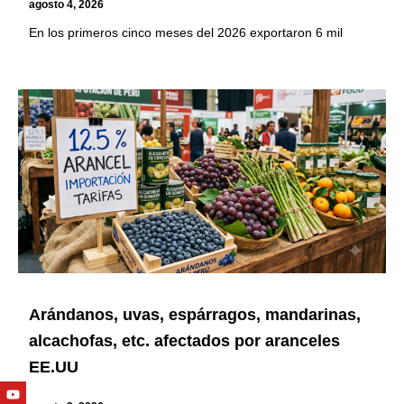
agosto 4, 2026
En los primeros cinco meses del 2026 exportaron 6 mil
Arándanos, uvas, espárragos, mandarinas,
alcachofas, etc. afectados por aranceles
EE.UU
Youtube
Facebook
Twitter
Linkedin
Instagram