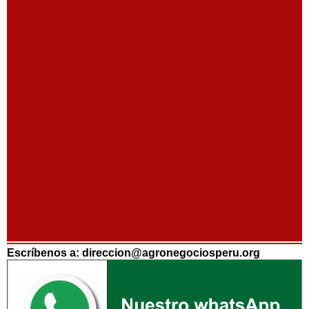
Escríbenos a: direccion@agronegociosperu.org