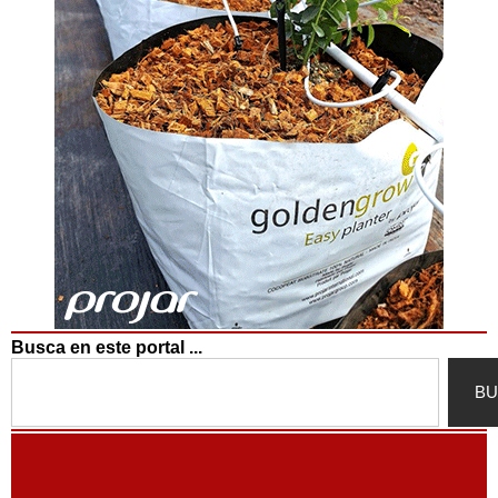
Busca en este portal ...
Search
BU