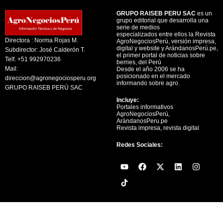
GRUPO RAISEB PERU SAC
es un
grupo editorial que desarrolla una
serie de medios
especializados entre ellos la Revista
Directora : Norma Rojas M.
AgroNegociosPerú, versión impresa,
digital y website y ArándanosPerú.pe,
Subdirector: José Calderón T.
el primer portal de noticias sobre
Telf. +51 992970236
berries, del Perú
Mail:
Desde el año 2006 se ha
posicionado en el mercado
direccion@agronegociosperu.org
informando sobre agro.
GRUPO RAISEB PERÚ SAC
Incluye:
Portales informativos
AgroNegociosPerú,
ArándanosPeru.pe
Revista impresa, revista digital
Redes Sociales:
Y
F
X
L
I
o
a
-
i
n
u
c
t
n
s
t
e
w
k
t
u
b
i
e
a
b
o
t
d
g
e
o
t
i
r
k
e
n
a