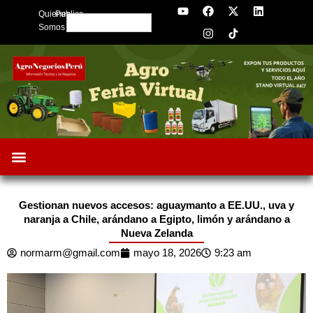
Y
F
I
X
L
Skip
Quienes
Publica
o
a
n
-
i
Search
to
u
c
s
t
n
Somos
t
e
t
w
k
content
u
b
a
i
e
b
o
g
t
d
e
o
r
t
i
k
a
e
n
m
r
Gestionan nuevos accesos: aguaymanto a EE.UU., uva y
naranja a Chile, arándano a Egipto, limón y arándano a
Nueva Zelanda
normarm@gmail.com
mayo 18, 2026
9:23 am