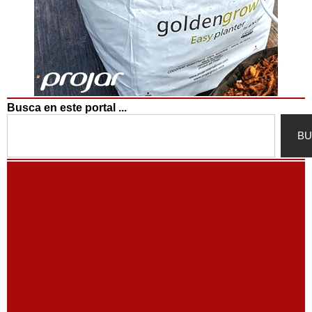
Busca en este portal ...
Search
BU