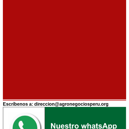
Escríbenos a: direccion@agronegociosperu.org