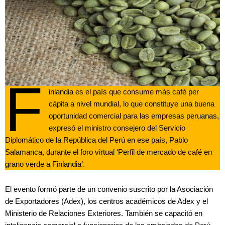
F
inlandia es el país que consume más café per
cápita a nivel mundial, lo que constituye una buena
oportunidad comercial para las empresas peruanas,
expresó el ministro consejero del Servicio
Diplomático de la República del Perú en ese país, Pablo
Salamanca, durante el foro virtual ‘Perfil de mercado de café en
grano verde a Finlandia’.
El evento formó parte de un convenio suscrito por la Asociación
de Exportadores (Adex), los centros académicos de Adex y el
Ministerio de Relaciones Exteriores. También se capacitó en