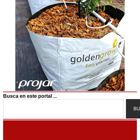
Busca en este portal ...
Search
BU