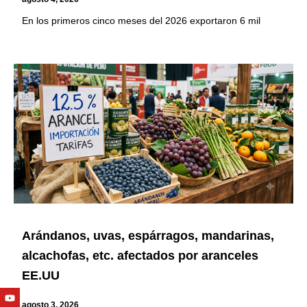
En los primeros cinco meses del 2026 exportaron 6 mil
Arándanos, uvas, espárragos, mandarinas,
alcachofas, etc. afectados por aranceles
EE.UU
Youtube
Facebook
Twitter
Linkedin
Instagram
agosto 3, 2026