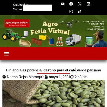
Y
F
I
X
L
Skip
Quienes
Publica
o
a
n
-
i
Search
to
u
c
s
t
n
Somos
t
e
t
w
k
content
u
b
a
i
e
b
o
g
t
d
e
o
r
t
i
k
a
e
n
m
r
Finlandia es potencial destino para el café verde peruano
Norma Rojas Marroquin
mayo 1, 2021
2:48 pm