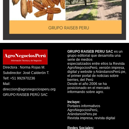
GRUPO RAISEB PERU SAC
es un
grupo editorial que desarrolla una
serie de medios
especializados entre ellos la Revista
Directora : Norma Rojas M.
AgroNegociosPerú, versión impresa,
digital y website y ArándanosPerú.pe,
Subdirector: José Calderón T.
el primer portal de noticias sobre
Telf. +51 992970236
berries, del Perú
Mail:
Desde el año 2006 se ha
posicionado en el mercado
direccion@agronegociosperu.org
informando sobre agro.
GRUPO RAISEB PERÚ SAC
Incluye:
Portales informativos
AgroNegociosPerú,
ArándanosPeru.pe
Revista impresa, revista digital
Redes Sociales: