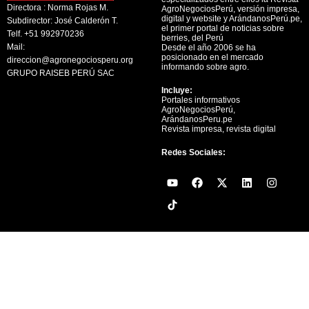
Directora : Norma Rojas M.
AgroNegociosPerú, versión impresa,
digital y website y ArándanosPerú.pe,
Subdirector: José Calderón T.
el primer portal de noticias sobre
Telf. +51 992970236
berries, del Perú
Mail:
Desde el año 2006 se ha
posicionado en el mercado
direccion@agronegociosperu.org
informando sobre agro.
GRUPO RAISEB PERÚ SAC
Incluye:
Portales informativos
AgroNegociosPerú,
ArándanosPeru.pe
Revista impresa, revista digital
Redes Sociales:
Y
F
X
L
I
o
a
-
i
n
u
c
t
n
s
t
e
w
k
t
u
b
i
e
a
b
o
t
d
g
e
o
t
i
r
k
e
n
a
r
m