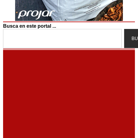
Busca en este portal ...
Search
BU