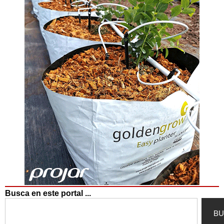
Busca en este portal ...
Search
BU