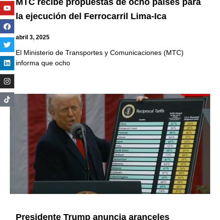
MTC recibe propuestas de ocho países para
Youtube
Facebook
Twitter
Linkedin
Instagram
la ejecución del Ferrocarril Lima-Ica
abril 3, 2025
El Ministerio de Transportes y Comunicaciones (MTC)
informa que ocho
Presidente Trump anuncia aranceles