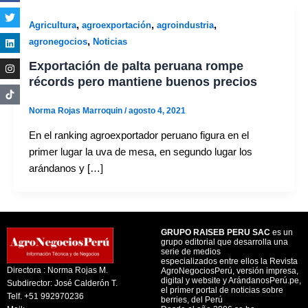
,
,
,
Agricultura
agroexportación
agroindustria
,
agronegocios
Noticias
Exportación de palta peruana rompe
récords pero mantiene buenos precios
Norma Rojas Marroquin
/
agosto 4, 2021
En el ranking agroexportador peruano figura en el
primer lugar la uva de mesa, en segundo lugar los
arándanos y […]
GRUPO RAISEB PERU SAC
es un
grupo editorial que desarrolla una
serie de medios
especializados entre ellos la Revista
Directora : Norma Rojas M.
AgroNegociosPerú, versión impresa,
digital y website y ArándanosPerú.pe,
Subdirector: José Calderón T.
el primer portal de noticias sobre
Telf. +51 992970236
berries, del Perú