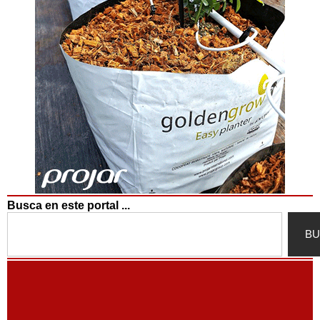
Busca en este portal ...
Search
BU