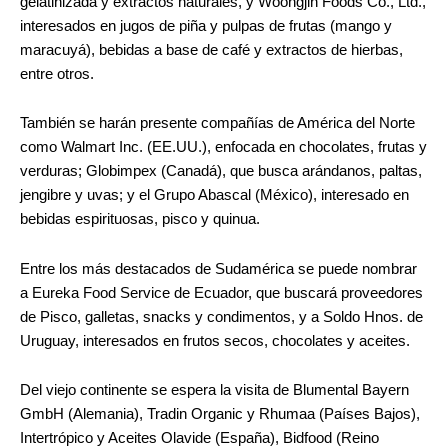
gelatinizada y extractos naturales, y Woongjin Foods Co., Ltd.,
interesados en jugos de piña y pulpas de frutas (mango y
maracuyá), bebidas a base de café y extractos de hierbas,
entre otros.
También se harán presente compañías de América del Norte
como Walmart Inc. (EE.UU.), enfocada en chocolates, frutas y
verduras; Globimpex (Canadá), que busca arándanos, paltas,
jengibre y uvas; y el Grupo Abascal (México), interesado en
bebidas espirituosas, pisco y quinua.
Entre los más destacados de Sudamérica se puede nombrar
a Eureka Food Service de Ecuador, que buscará proveedores
de Pisco, galletas, snacks y condimentos, y a Soldo Hnos. de
Uruguay, interesados en frutos secos, chocolates y aceites.
Del viejo continente se espera la visita de Blumental Bayern
GmbH (Alemania), Tradin Organic y Rhumaa (Países Bajos),
Intertrópico y Aceites Olavide (España), Bidfood (Reino