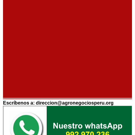
Escríbenos a: direccion@agronegociosperu.org