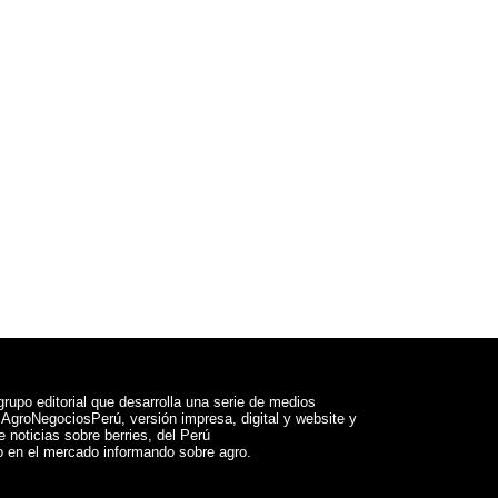
rupo editorial que desarrolla una serie de medios
a AgroNegociosPerú, versión impresa, digital y website y
 noticias sobre berries, del Perú
 en el mercado informando sobre agro.