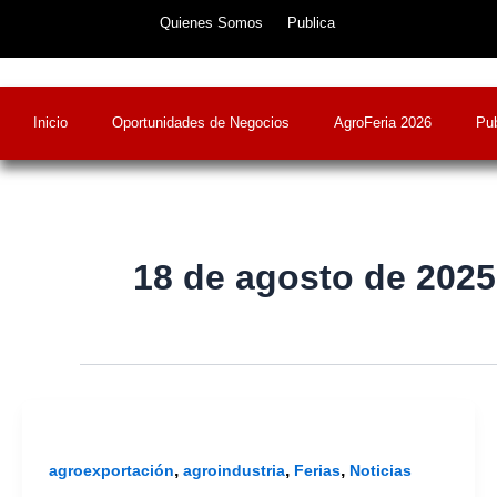
Skip
Quienes Somos
Publica
to
content
Inicio
Oportunidades de Negocios
AgroFeria 2026
Pub
18 de agosto de 2025
,
,
,
agroexportación
agroindustria
Ferias
Noticias