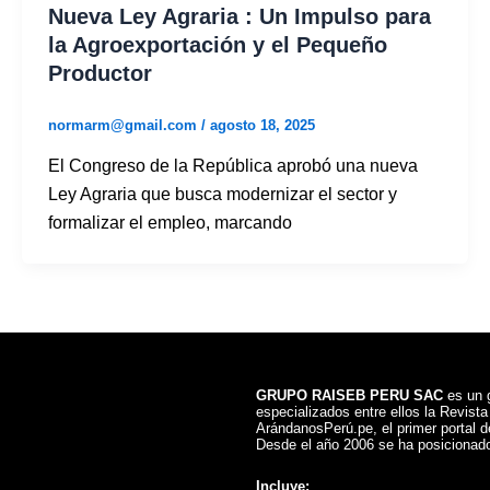
Nueva Ley Agraria : Un Impulso para
la Agroexportación y el Pequeño
Productor
normarm@gmail.com
/
agosto 18, 2025
El Congreso de la República aprobó una nueva
Ley Agraria que busca modernizar el sector y
formalizar el empleo, marcando
GRUPO RAISEB PERU SAC
es un g
especializados entre ellos la Revist
ArándanosPerú.pe, el primer portal de
Desde el año 2006 se ha posicionado
Incluye: