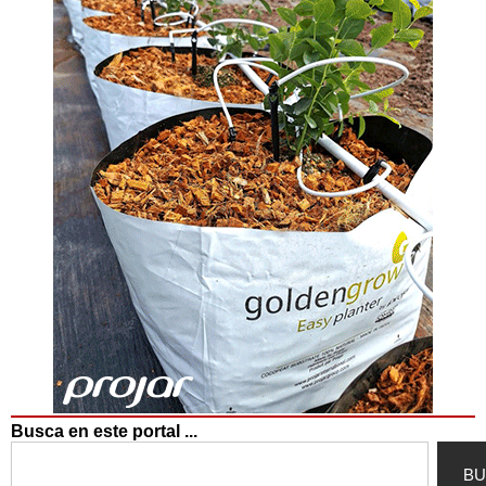
Busca en este portal ...
Search
BU