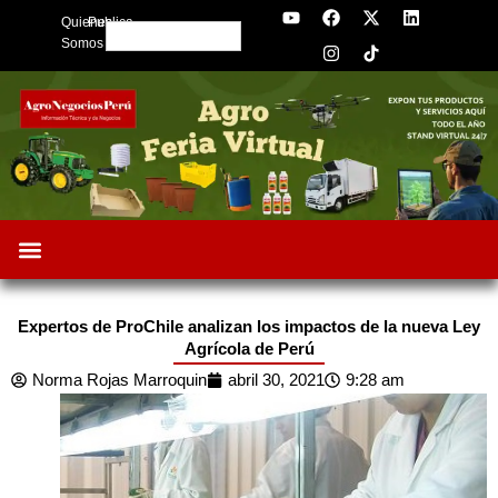
Y
F
I
X
L
Skip
Quienes
Publica
o
a
n
-
i
Search
to
u
c
s
t
n
Somos
t
e
t
w
k
content
u
b
a
i
e
b
o
g
t
d
e
o
r
t
i
k
a
e
n
m
r
Expertos de ProChile analizan los impactos de la nueva Ley
Agrícola de Perú
Norma Rojas Marroquin
abril 30, 2021
9:28 am