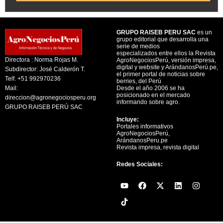
GRUPO RAISEB PERU SAC
es un
grupo editorial que desarrolla una
serie de medios
especializados entre ellos la Revista
Directora : Norma Rojas M.
AgroNegociosPerú, versión impresa,
digital y website y ArándanosPerú.pe,
Subdirector: José Calderón T.
el primer portal de noticias sobre
Telf. +51 992970236
berries, del Perú
Mail:
Desde el año 2006 se ha
posicionado en el mercado
direccion@agronegociosperu.org
informando sobre agro.
GRUPO RAISEB PERÚ SAC
Incluye:
Portales informativos
AgroNegociosPerú,
ArándanosPeru.pe
Revista impresa, revista digital
Redes Sociales:
Y
F
X
L
I
o
a
-
i
n
u
c
t
n
s
t
e
w
k
t
u
b
i
e
a
b
o
t
d
g