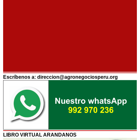
Escríbenos a: direccion@agronegociosperu.org
LIBRO VIRTUAL ARANDANOS