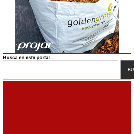
Busca en este portal ...
Search
BU