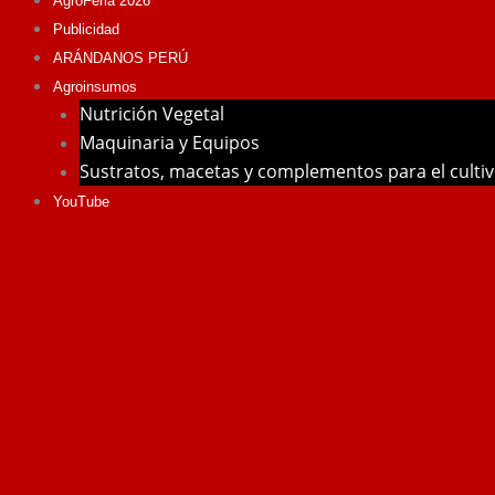
AgroFeria 2026
Publicidad
ARÁNDANOS PERÚ
Agroinsumos
Nutrición Vegetal
Maquinaria y Equipos
Sustratos, macetas y complementos para el culti
YouTube