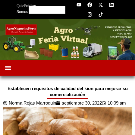
Y
F
I
X
L
Skip
Quienes
Publica
o
a
n
-
i
Search
to
u
c
s
t
n
Somos
t
e
t
w
k
content
u
b
a
i
e
b
o
g
t
d
e
o
r
t
i
k
a
e
n
m
r
Establecen requisitos de calidad del kion para mejorar su
comercialización
Norma Rojas Marroquin
septiembre 30, 2022
10:09 am