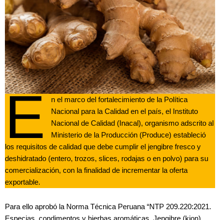
E
n el marco del fortalecimiento de la Política
Nacional para la Calidad en el país, el Instituto
Nacional de Calidad (Inacal), organismo adscrito al
Ministerio de la Producción (Produce) estableció
los requisitos de calidad que debe cumplir el jengibre fresco y
deshidratado (entero, trozos, slices, rodajas o en polvo) para su
comercialización, con la finalidad de incrementar la oferta
exportable.
Para ello aprobó la Norma Técnica Peruana “NTP 209.220:2021.
Especias, condimentos y hierbas aromáticas. Jengibre (kion).