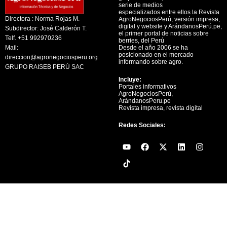
serie de medios
especializados entre ellos la Revista
Directora : Norma Rojas M.
AgroNegociosPerú, versión impresa,
digital y website y ArándanosPerú.pe,
Subdirector: José Calderón T.
el primer portal de noticias sobre
Telf. +51 992970236
berries, del Perú
Mail:
Desde el año 2006 se ha
posicionado en el mercado
direccion@agronegociosperu.org
informando sobre agro.
GRUPO RAISEB PERÚ SAC
Incluye:
Portales informativos
AgroNegociosPerú,
ArándanosPeru.pe
Revista impresa, revista digital
Redes Sociales:
Y
F
X
L
I
o
a
-
i
n
u
c
t
n
s
t
e
w
k
t
u
b
i
e
a
b
o
t
d
g
e
o
t
i
r
k
e
n
a
r
m