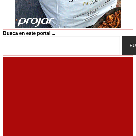
Busca en este portal ...
Search
BU