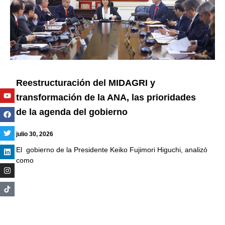
Reestructuración del MIDAGRI y
Youtube
Facebook
Twitter
Linkedin
Instagram
transformación de la ANA, las prioridades
de la agenda del gobierno
julio 30, 2026
El gobierno de la Presidente Keiko Fujimori Higuchi, analizó
como