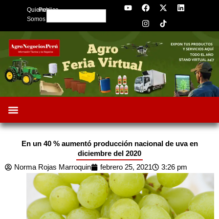
Y
F
I
X
L
Skip
Quienes
Publica
o
a
n
-
i
Search
to
u
c
s
t
n
Somos
t
e
t
w
k
content
u
b
a
i
e
b
o
g
t
d
e
o
r
t
i
k
a
e
n
m
r
En un 40 % aumentó producción nacional de uva en
diciembre del 2020
Norma Rojas Marroquin
febrero 25, 2021
3:26 pm