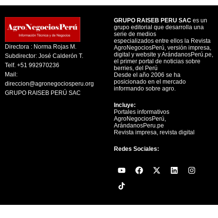
GRUPO RAISEB PERU SAC
es un
grupo editorial que desarrolla una
serie de medios
especializados entre ellos la Revista
Directora : Norma Rojas M.
AgroNegociosPerú, versión impresa,
digital y website y ArándanosPerú.pe,
Subdirector: José Calderón T.
el primer portal de noticias sobre
Telf. +51 992970236
berries, del Perú
Mail:
Desde el año 2006 se ha
posicionado en el mercado
direccion@agronegociosperu.org
informando sobre agro.
GRUPO RAISEB PERÚ SAC
Incluye:
Portales informativos
AgroNegociosPerú,
ArándanosPeru.pe
Revista impresa, revista digital
Redes Sociales:
Y
F
X
L
I
o
a
-
i
n
u
c
t
n
s
t
e
w
k
t
u
b
i
e
a
b
o
t
d
g
e
o
t
i
r