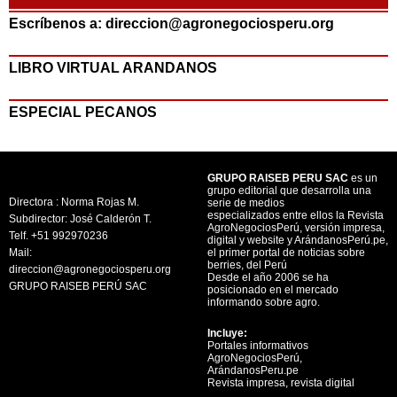
Escríbenos a: direccion@agronegociosperu.org
LIBRO VIRTUAL ARANDANOS
ESPECIAL PECANOS
GRUPO RAISEB PERU SAC
es un
grupo editorial que desarrolla una
Directora : Norma Rojas M.
serie de medios
especializados entre ellos la Revista
Subdirector: José Calderón T.
AgroNegociosPerú, versión impresa,
Telf. +51 992970236
digital y website y ArándanosPerú.pe,
Mail:
el primer portal de noticias sobre
berries, del Perú
direccion@agronegociosperu.org
Desde el año 2006 se ha
GRUPO RAISEB PERÚ SAC
posicionado en el mercado
informando sobre agro.
Incluye:
Portales informativos
AgroNegociosPerú,
ArándanosPeru.pe
Revista impresa, revista digital