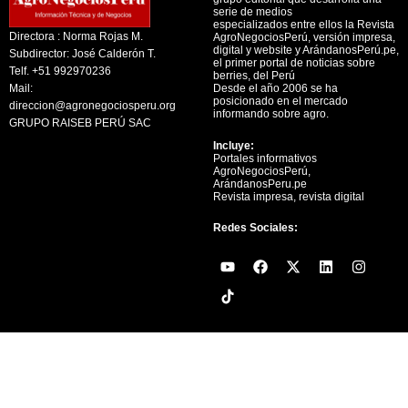
serie de medios
especializados entre ellos la Revista
Directora : Norma Rojas M.
AgroNegociosPerú, versión impresa,
digital y website y ArándanosPerú.pe,
Subdirector: José Calderón T.
el primer portal de noticias sobre
Telf. +51 992970236
berries, del Perú
Mail:
Desde el año 2006 se ha
posicionado en el mercado
direccion@agronegociosperu.org
informando sobre agro.
GRUPO RAISEB PERÚ SAC
Incluye:
Portales informativos
AgroNegociosPerú,
ArándanosPeru.pe
Revista impresa, revista digital
Redes Sociales:
Y
F
X
L
I
o
a
-
i
n
u
c
t
n
s
t
e
w
k
t
u
b
i
e
a
b
o
t
d
g
e
o
t
i
r
k
e
n
a
r
m