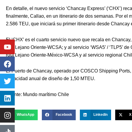
En detalle, el nuevo servicio ‘Chancay Express’ (‘CHX’) rec
finalmente, Callao, en un itinerario de dos semanas. Por el 
2.586 TEU, que iniciará su primer itinerario desde Chancay 
El ‘CHX’ es el cuarto servicio nuevo que recala en Chancay
Youtube
Facebook
Twitter
Linkedin
Instagram
ruta Lejano Oriente-WCSA; y al servicio ‘WSA5’ / ‘TLP5’ d
ruta Lejano Oriente-México-WCSA y al servicio regional Ch
El Puerto de Chancay, operado por COSCO Shipping Ports, 
capacidad anual de diseño de 1,50 MTEU.
Fuente: Mundo marítimo Chile
WhatsApp
Facebook
LinkedIn
X