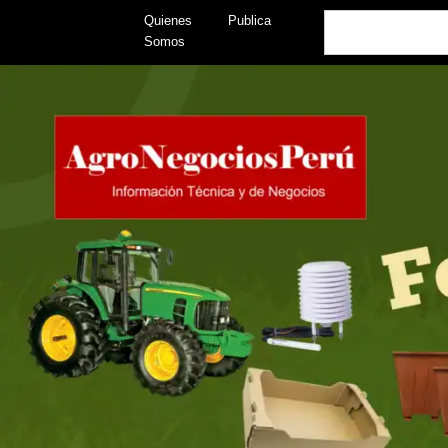
Skip
Search
Quienes
Publica
to
Somos
content