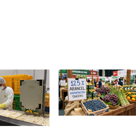
e
age
Page
Page