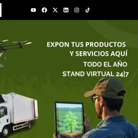
Youtube
Facebook
X-
Linkedin
Instagram
twitter