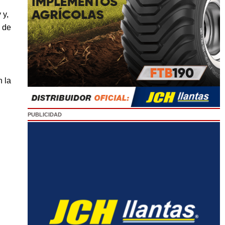
 y,
a de
 la
PUBLICIDAD