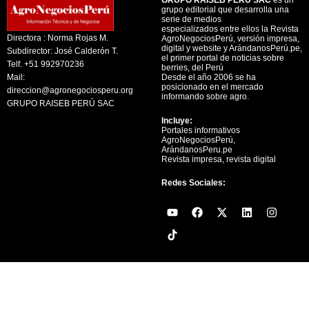
grupo editorial que desarrolla una
serie de medios
especializados entre ellos la Revista
Directora : Norma Rojas M.
AgroNegociosPerú, versión impresa,
digital y website y ArándanosPerú.pe,
Subdirector: José Calderón T.
el primer portal de noticias sobre
Telf. +51 992970236
berries, del Perú
Mail:
Desde el año 2006 se ha
posicionado en el mercado
direccion@agronegociosperu.org
informando sobre agro.
GRUPO RAISEB PERÚ SAC
Incluye:
Portales informativos
AgroNegociosPerú,
ArándanosPeru.pe
Revista impresa, revista digital
Redes Sociales:
Y
F
X
L
I
o
a
-
i
n
u
c
t
n
s
t
e
w
k
t
u
b
i
e
a
b
o
t
d
g
e
o
t
i
r
k
e
n
a
r
m