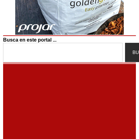
Busca en este portal ...
Search
BU