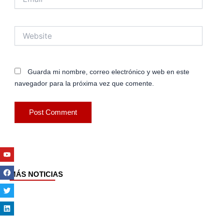
Website
Guarda mi nombre, correo electrónico y web en este
navegador para la próxima vez que comente.
Youtube
Facebook
Twitter
Linkedin
Instagram
MÁS NOTICIAS
Page
Page
Page
Page