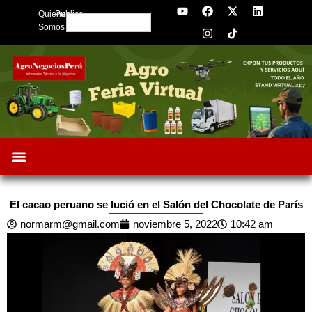
Y
F
I
X
L
Skip
Quienes
Publica
o
a
n
-
i
Search
to
u
c
s
t
n
Somos
t
e
t
w
k
content
u
b
a
i
e
b
o
g
t
d
e
o
r
t
i
k
a
e
n
m
r
El cacao peruano se lució en el Salón del Chocolate de París
normarm@gmail.com
noviembre 5, 2022
10:42 am