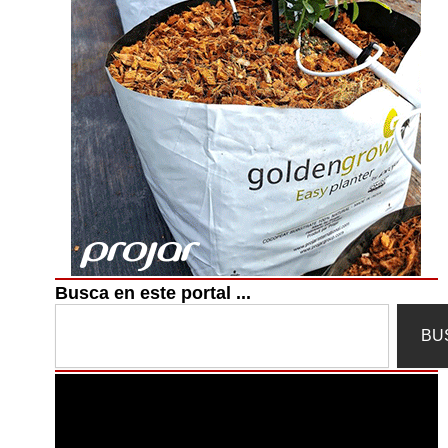
Busca en este portal ...
Search
BU