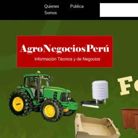
Skip
Search
Quienes
Publica
to
Somos
content