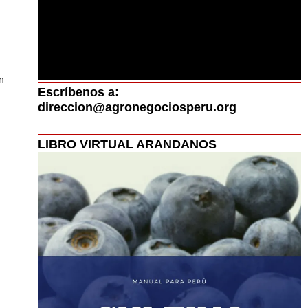
n
Escríbenos a:
direccion@agronegociosperu.org
LIBRO VIRTUAL ARANDANOS