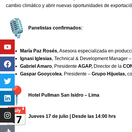
cambio climático y abrir nuevas oportunidades de exportació
Panelistas confirmados:
Youtube
Facebook
Twitter
Linkedin
Instagram
María Paz Rosés
, Asesora especializada en producc
Ignasi Iglesias
, Technical & Development Manager 
Gabriel Amaro
, Presidente
AGAP,
Director de la
CO
Gaspar Gooycolea
, Presidente –
Grupo Hijuelas,
co
Hotel Pullman San Isidro – Lima
Jueves 17 de julio | Desde las 14:00 hrs