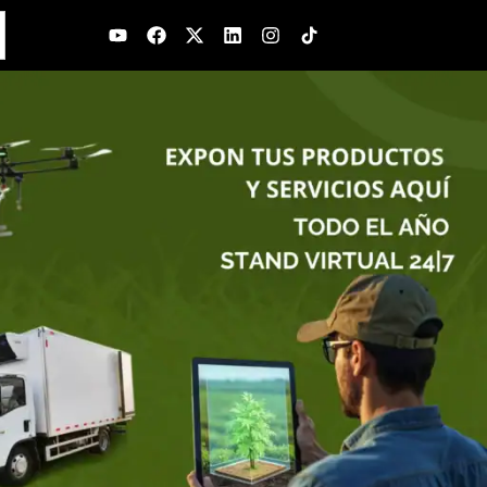
Youtube
Facebook
X-
Linkedin
Instagram
twitter