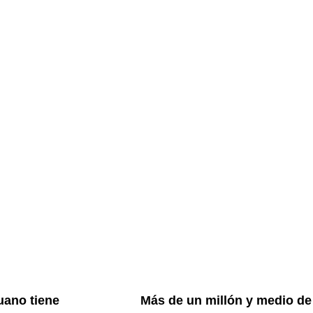
ge
Page
Page
Page
Page
uano tiene
Más de un millón y medio de