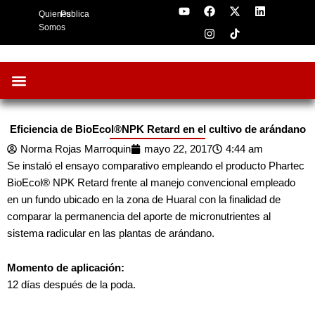
Y
F
I
X
L
Skip
Quienes
Publica
o
a
n
-
i
to
u
c
s
t
n
Somos
t
e
t
w
k
content
u
b
a
i
e
b
o
g
t
d
e
o
r
t
i
k
a
e
n
m
r
Oportunidades de Negocios
AgroFeria 2026
ARÁNDANOS PERÚ
Eficiencia de BioEcol®NPK Retard en el cultivo de arándano
Norma Rojas Marroquin
mayo 22, 2017
4:44 am
Se instaló el ensayo comparativo empleando el producto Phartec
BioEcol® NPK Retard frente al manejo convencional empleado
en un fundo ubicado en la zona de Huaral con la finalidad de
comparar la permanencia del aporte de micronutrientes al
sistema radicular en las plantas de arándano.
Momento de aplicación:
12 días después de la poda.