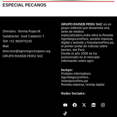
ESPECIAL PECANOS
GRUPO RAISEB PERU SAC
es un
grupo editorial que desarrolla una
Directora : Norma Rojas M.
serie de medios
especializados entre ellos la Revista
Subdirector: José Calderón T.
AgroNegociosPerú, versión impresa,
Telf. +51 992970236
digital y website y ArándanosPerú.pe,
Mail:
el primer portal de noticias sobre
berries, del Perú
direccion@agronegociosperu.org
Desde el año 2006 se ha
GRUPO RAISEB PERÚ SAC
posicionado en el mercado
informando sobre agro.
Incluye:
Portales informativos
AgroNegociosPerú,
ArándanosPeru.pe
Revista impresa, revista digital
Redes Sociales:
Y
F
X
L
I
o
a
-
i
n
u
c
t
n
s
t
e
w
k
t