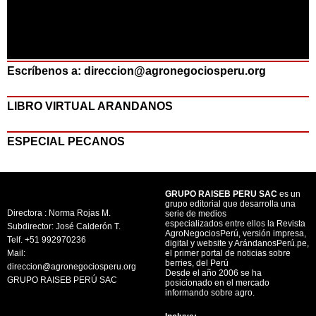
Escríbenos a: direccion@agronegociosperu.org
LIBRO VIRTUAL ARANDANOS
ESPECIAL PECANOS
GRUPO RAISEB PERU SAC
es un
grupo editorial que desarrolla una
Directora : Norma Rojas M.
serie de medios
especializados entre ellos la Revista
Subdirector: José Calderón T.
AgroNegociosPerú, versión impresa,
Telf. +51 992970236
digital y website y ArándanosPerú.pe,
Mail:
el primer portal de noticias sobre
berries, del Perú
direccion@agronegociosperu.org
Desde el año 2006 se ha
GRUPO RAISEB PERÚ SAC
posicionado en el mercado
informando sobre agro.