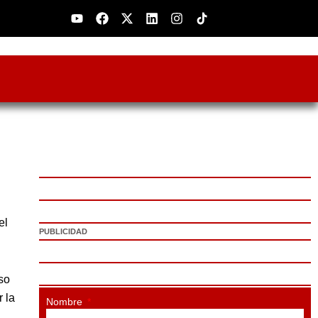
Youtube
Facebook
X-
Linkedin
Instagram
twitter
el
PUBLICIDAD
so
 la
Nombre