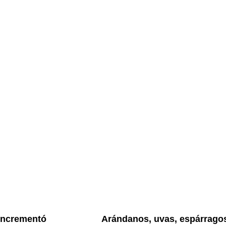
e
age
Page
Page
 incrementó
Arándanos, uvas, espárrago