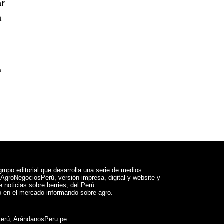
ar
a
a
rupo editorial que desarrolla una serie de medios
a AgroNegociosPerú, versión impresa, digital y website y
 noticias sobre berries, del Perú
 en el mercado informando sobre agro.
Perú, ArándanosPeru.pe