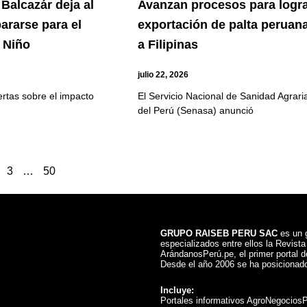
Balcazár deja al
Avanzan procesos para logr
pararse para el
exportación de palta peruan
 Niño
a Filipinas
julio 22, 2026
ertas sobre el impacto
El Servicio Nacional de Sanidad Agrari
del Perú (Senasa) anunció
3
…
50
GRUPO RAISEB PERU SAC
es un g
especializados entre ellos la Revist
ArándanosPerú.pe, el primer portal de
Desde el año 2006 se ha posicionado
Incluye:
Portales informativos AgroNegocios