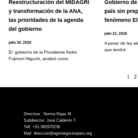
Reestructuración del MIDAGRI
Gobierno de 
y transformación de la ANA,
país sin pre
las prioridades de la agenda
fenómeno El
del gobierno
julio 22, 2026
julio 30, 2026
A pesar de las al
que tendrá
El gobierno de la Presidente Keiko
Fujimori Higuchi, analizó como
1
2
Directora : Norma Rojas M.
Subdirector: José Calderón T.
Telf. +51 992970236
Mail: direccion@agronegociosperu.org