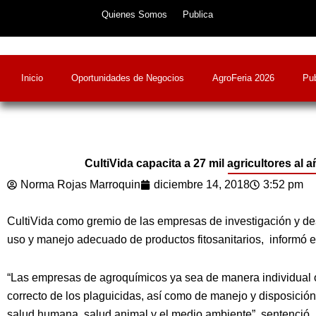
Skip
Quienes Somos
Publica
to
content
Inicio
Oportunidades de Negocios
AgroFeria 2026
Pub
CultiVida capacita a 27 mil agricultores al
Norma Rojas Marroquin
diciembre 14, 2018
3:52 pm
CultiVida como gremio de las empresas de investigación y desa
uso y manejo adecuado de productos fitosanitarios, informó el 
“Las empresas de agroquímicos ya sea de manera individual 
correcto de los plaguicidas, así como de manejo y disposición 
salud humana, salud animal y el medio ambiente”, sentenció.