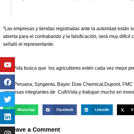
“Las empresas y tiendas registradas ante la autoridad están s
abierta para el contrabando y la falsificación, será muy difícil
señaló el representante.
Youtube
Facebook
Twitter
Linkedin
Instagram
CultiVida busca que los agricultores estén cada vez mejor pre
Basf Peruana, Syngenta, Bayer, Dow Chemical,Dupont, FMC S
empresas integrantes de CultiVida y trabajan mucho en investi
WhatsApp
Facebook
LinkedIn
X
Leave a Comment