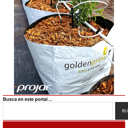
Busca en este portal ...
Search
BU