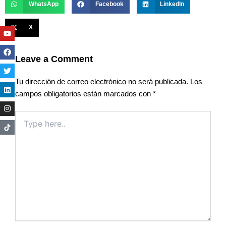
WhatsApp
Facebook
LinkedIn
X
Youtube
Facebook
Twitter
Linkedin
Instagram
Leave a Comment
Tu dirección de correo electrónico no será publicada.
Los
campos obligatorios están marcados con
*
Type
here..