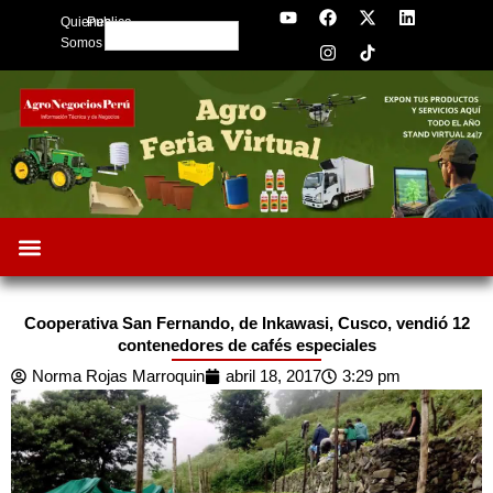
Y
F
I
X
L
Skip
Quienes
Publica
o
a
n
-
i
Search
to
u
c
s
t
n
Somos
t
e
t
w
k
content
u
b
a
i
e
b
o
g
t
d
e
o
r
t
i
k
a
e
n
m
r
Cooperativa San Fernando, de Inkawasi, Cusco, vendió 12
contenedores de cafés especiales
Norma Rojas Marroquin
abril 18, 2017
3:29 pm