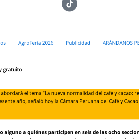
ios
AgroFeria 2026
Publicidad
ARÁNDANOS P
y gratuito
 abordará el tema “La nueva normalidad del café y cacao: re
 presente año, señaló hoy la Cámara Peruana del Café y Cacao
sto alguno a quiénes participen en seis de las ocho secci