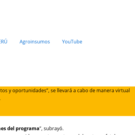
ERÚ
Agroinsumos
YouTube
tos y oportunidades”, se llevará a cabo de manera virtual
.
ones del programa
”, subrayó.