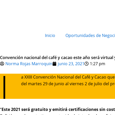
Inicio
Oportunidades de Negoc
Convención nacional del café y cacao este año será virtual 
Norma Rojas Marroquin
junio 23, 2021
1:27 pm
L
a XXIII Convención Nacional del Café y Cacao que
del martes 29 de junio al viernes 2 de julio del
“
Este 2021 será gratuito y emitirá certificaciones sin co