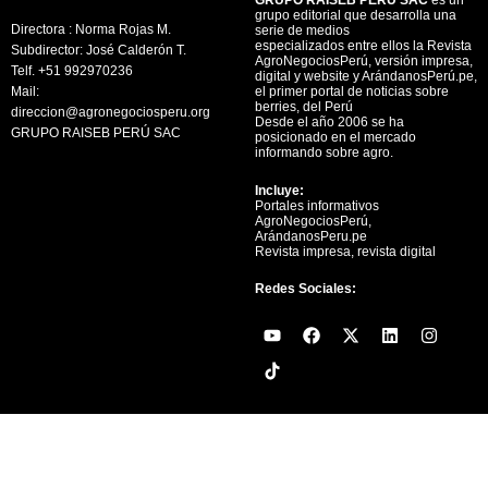
grupo editorial que desarrolla una
Directora : Norma Rojas M.
serie de medios
especializados entre ellos la Revista
Subdirector: José Calderón T.
AgroNegociosPerú, versión impresa,
Telf. +51 992970236
digital y website y ArándanosPerú.pe,
Mail:
el primer portal de noticias sobre
berries, del Perú
direccion@agronegociosperu.org
Desde el año 2006 se ha
GRUPO RAISEB PERÚ SAC
posicionado en el mercado
informando sobre agro.
Incluye:
Portales informativos
AgroNegociosPerú,
ArándanosPeru.pe
Revista impresa, revista digital
Redes Sociales:
Y
F
X
L
I
o
a
-
i
n
u
c
t
n
s
t
e
w
k
t
u
b
i
e
a
b
o
t
d
g
e
o
t
i
r
k
e
n
a
r
m