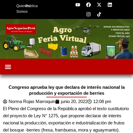
Y
F
I
X
L
Skip
Quienes
Publica
o
a
n
-
i
to
u
c
s
t
n
Somos
t
e
t
w
k
content
u
b
a
i
e
b
o
g
t
d
e
o
r
t
i
k
a
e
n
m
r
Oportunidades de Negocios
AgroFeria 2026
ARÁNDANOS PERÚ
Congreso aprueba ley que declara de interés nacional la
producción y exportación de berries
Norma Rojas Marroquin
junio 20, 2022
12:08 pm
El Pleno del Congreso de la República aprobó el texto sustitutorio
del proyecto de Ley N° 1275, que propone declarar de interés
nacional la producción, exportación e industrialización de frutos
del bosque -berries (fresa, frambuesa, mora y aguaymanto).