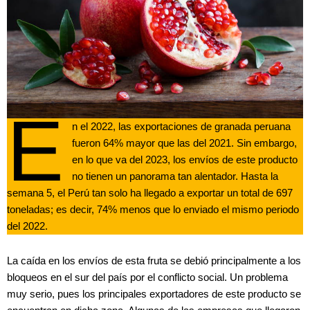
E
n el 2022, las exportaciones de granada peruana
fueron 64% mayor que las del 2021. Sin embargo,
en lo que va del 2023, los envíos de este producto
no tienen un panorama tan alentador. Hasta la
semana 5, el Perú tan solo ha llegado a exportar un total de 697
toneladas; es decir, 74% menos que lo enviado el mismo periodo
del 2022.
La caída en los envíos de esta fruta se debió principalmente a los
bloqueos en el sur del país por el conflicto social. Un problema
muy serio, pues los principales exportadores de este producto se