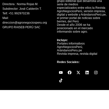
grupo editorial que desarrolla una
Directora : Norma Rojas M.
serie de medios
especializados entre ellos la Revista
Subdirector: José Calderón T.
AgroNegociosPerú, versión impresa,
Telf. +51 992970236
digital y website y ArándanosPerú.pe,
Mail:
el primer portal de noticias sobre
berries, del Perú
direccion@agronegociosperu.org
Desde el año 2006 se ha
GRUPO RAISEB PERÚ SAC
posicionado en el mercado
informando sobre agro.
Incluye:
Portales informativos
AgroNegociosPerú,
ArándanosPeru.pe
Revista impresa, revista digital
Redes Sociales:
Y
F
X
L
I
o
a
-
i
n
u
c
t
n
s
t
e
w
k
t
u
b
i
e
a
b
o
t
d
g
e
o
t
i
r
k
e
n
a
r
m