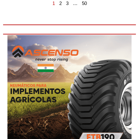
1
2
3
…
50