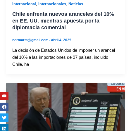
,
,
Internacional
Internacionales
Noticias
Chile enfrenta nuevos aranceles del 10%
en EE. UU. mientras apuesta por la
diplomacia comercial
normarm@gmail.com
/
abril 4, 2025
La decisión de Estados Unidos de imponer un arancel
del 10% a las importaciones de 97 países, incluido
Chile, ha
Youtube
Facebook
Twitter
Linkedin
Instagram