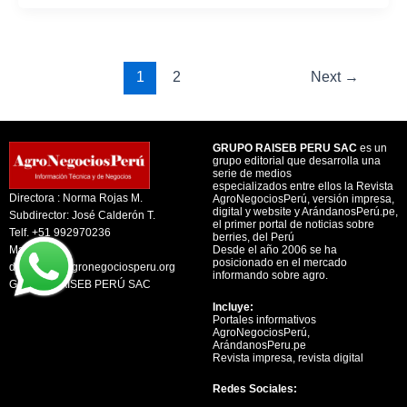
1
2
Next
→
GRUPO RAISEB PERU SAC
es un
grupo editorial que desarrolla una
serie de medios
especializados entre ellos la Revista
Directora : Norma Rojas M.
AgroNegociosPerú, versión impresa,
digital y website y ArándanosPerú.pe,
Subdirector: José Calderón T.
el primer portal de noticias sobre
Telf. +51 992970236
berries, del Perú
Mail:
Desde el año 2006 se ha
posicionado en el mercado
direccion@agronegociosperu.org
informando sobre agro.
GRUPO RAISEB PERÚ SAC
Incluye:
Portales informativos
AgroNegociosPerú,
ArándanosPeru.pe
Revista impresa, revista digital
Redes Sociales: