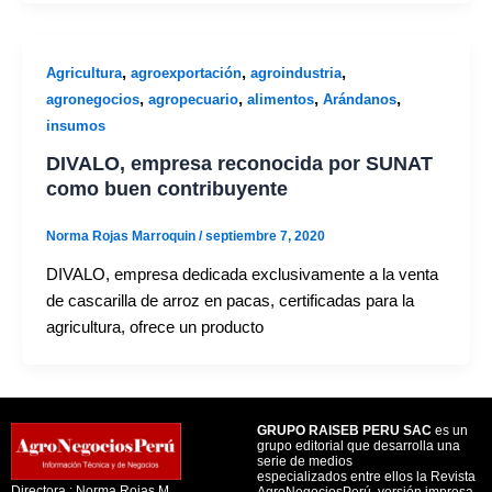
,
,
,
Agricultura
agroexportación
agroindustria
,
,
,
,
agronegocios
agropecuario
alimentos
Arándanos
insumos
DIVALO, empresa reconocida por SUNAT
como buen contribuyente
Norma Rojas Marroquin
/
septiembre 7, 2020
DIVALO, empresa dedicada exclusivamente a la venta
de cascarilla de arroz en pacas, certificadas para la
agricultura, ofrece un producto
GRUPO RAISEB PERU SAC
es un
grupo editorial que desarrolla una
serie de medios
especializados entre ellos la Revista
Directora : Norma Rojas M.
AgroNegociosPerú, versión impresa,