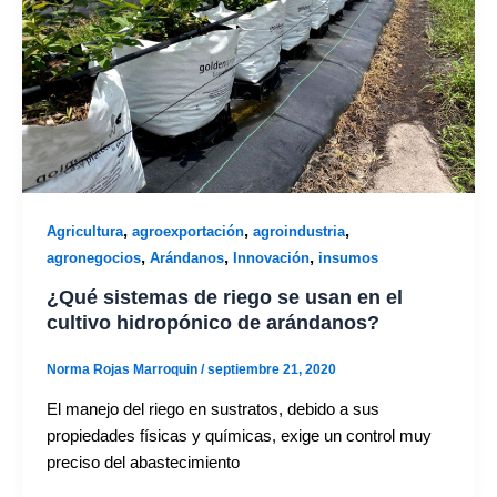
,
,
,
Agricultura
agroexportación
agroindustria
,
,
,
agronegocios
Arándanos
Innovación
insumos
¿Qué sistemas de riego se usan en el
cultivo hidropónico de arándanos?
Norma Rojas Marroquin
/
septiembre 21, 2020
El manejo del riego en sustratos, debido a sus
propiedades físicas y químicas, exige un control muy
preciso del abastecimiento