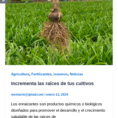
,
,
,
Agricultura
Fertilizantes
insumos
Noticias
Incrementa las raíces de tus cultivos
normarm@gmail.com
/
enero 12, 2024
Los enraizantes son productos químicos o biológicos
diseñados para promover el desarrollo y el crecimiento
saludable de las raíces de