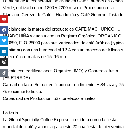
La oferta de la cooperativa se divide en Café Gourmet en Grano
Verde, cultivado entre 1800 y 2200 msnm. Procesado en la
Planta de Cerezo de Café – Huadquiña y Café Gourmet Tostado.
Youtube
Facebook
Twitter
Linkedin
Instagram
Oficialmente la marca del producto es CAFE MACHUPICCHU –
HUADQUIÑA y cuenta con un Registro Orgánico: ORGANICO
130690, FLO 28000 para sus variedades de café Arábica (typica
y catimor) con una humedad al 12% con un proceso de trillado y
selección en mallas de 15 -16 mm.
Cuenta con certificaciones Orgánico (IMO) y Comercio Justo
(FAIRTRADE)
Calidad en taza: Se ha certificado un rendimiento: + 84 taza y 75
% rendimiento físico.
Capacidad de Producción: 537 toneladas anuales.
La feria
La Global Specialty Coffee Expo se considera como la fiesta
mundial del café y anuncia para este 20 una fiesta de bienvenida