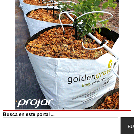
Busca en este portal ...
Search
BU