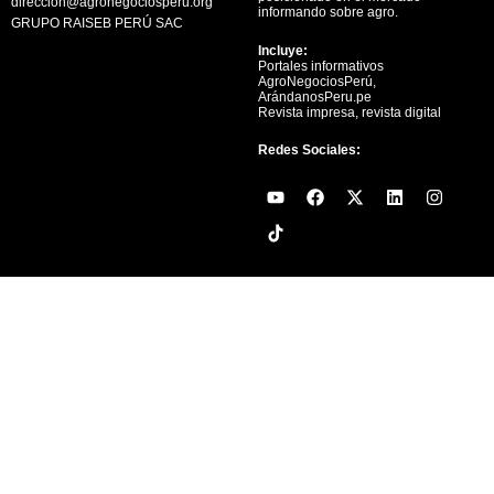
direccion@agronegociosperu.org
informando sobre agro.
GRUPO RAISEB PERÚ SAC
Incluye:
Portales informativos
AgroNegociosPerú,
ArándanosPeru.pe
Revista impresa, revista digital
Redes Sociales:
Y
F
X
L
I
o
a
-
i
n
u
c
t
n
s
t
e
w
k
t
u
b
i
e
a
b
o
t
d
g
e
o
t
i
r
k
e
n
a
r
m