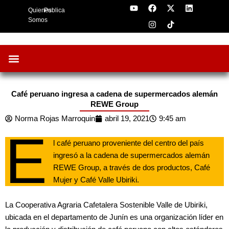
Y
F
I
X
L
Skip
Quienes
Publica
o
a
n
-
i
to
u
c
s
t
n
Somos
t
e
t
w
k
content
u
b
a
i
e
b
o
g
t
d
e
o
r
t
i
k
a
e
n
m
r
Café peruano ingresa a cadena de supermercados alemán
REWE Group
Norma Rojas Marroquin
abril 19, 2021
9:45 am
E
l café peruano proveniente del centro del país
ingresó a la cadena de supermercados alemán
REWE Group, a través de dos productos, Café
Mujer y Café Valle Ubiriki.
La Cooperativa Agraria Cafetalera Sostenible Valle de Ubiriki,
ubicada en el departamento de Junín es una organización líder en