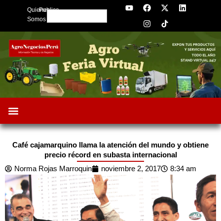
Y
F
I
X
L
Skip
Quienes
Publica
o
a
n
-
i
Search
to
u
c
s
t
n
Somos
t
e
t
w
k
content
u
b
a
i
e
b
o
g
t
d
e
o
r
t
i
k
a
e
n
m
r
Café cajamarquino llama la atención del mundo y obtiene
precio récord en subasta internacional
Norma Rojas Marroquin
noviembre 2, 2017
8:34 am