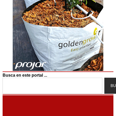
Busca en este portal ...
Search
BU