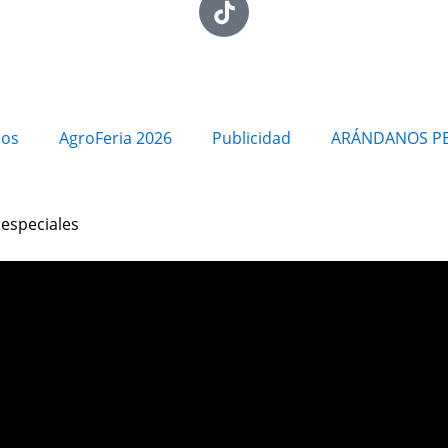
ios
AgroFeria 2026
Publicidad
ARÁNDANOS P
 especiales