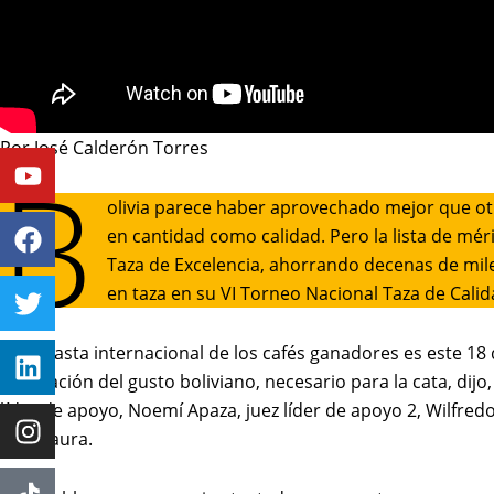
Por José Calderón Torres
Youtube
Facebook
Twitter
Linkedin
Instagram
B
olivia parece haber aprovechado mejor que otr
en cantidad como calidad. Pero la lista de mé
Taza de Excelencia, ahorrando decenas de mile
en taza en su VI Torneo Nacional Taza de Calid
La subasta internacional de los cafés ganadores es este 18
renovación del gusto boliviano, necesario para la cata, dijo
líder de apoyo, Noemí Apaza, juez líder de apoyo 2, Wilfre
Félix Laura.