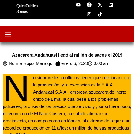
Y
F
I
X
L
Skip
Quienes
Publica
o
a
n
-
i
to
u
c
s
t
n
Somos
t
e
t
w
k
content
u
b
a
i
e
b
o
g
t
d
e
o
r
t
i
k
a
e
n
m
r
Oportunidades de Negocios
AgroFeria 2026
ARÁNDANOS PERÚ
Azucarera Andahuasi llegó al millón de sacos el 2019
Norma Rojas Marroquin
enero 6, 2020
9:00 am
N
o siempre los conflictos tienen que colisionar con
la producción, y la excepción es la E.A.A.
Andahuasi S.A.A., empresa azucarera del norte
chico de Lima, la cual pese a los problemas
judiciales, la crisis de los precios que se vivió y ,por si fuera poco,
el fenómeno de El Niño Costero, ha sabido afirmar su
crecimiento, en campo como en fábrica, al extremo de llegar a un
récord de producción en 11 años: un millón de bolsas producidas