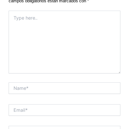
campos obligatorios están marcados con
*
Type
here..
Name*
Email*
Website