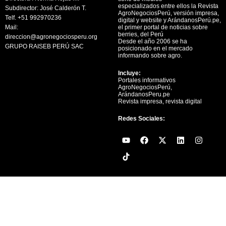
especializados entre ellos la Revista
Subdirector: José Calderón T.
AgroNegociosPerú, versión impresa,
Telf. +51 992970236
digital y website y ArándanosPerú.pe,
Mail:
el primer portal de noticias sobre
berries, del Perú
direccion@agronegociosperu.org
Desde el año 2006 se ha
GRUPO RAISEB PERÚ SAC
posicionado en el mercado
informando sobre agro.
Incluye:
Portales informativos
AgroNegociosPerú,
ArándanosPeru.pe
Revista impresa, revista digital
Redes Sociales:
Y
F
X
L
I
o
a
-
i
n
u
c
t
n
s
t
e
w
k
t
u
b
i
e
a
b
o
t
d
g
e
o
t
i
r
k
e
n
a
r
m