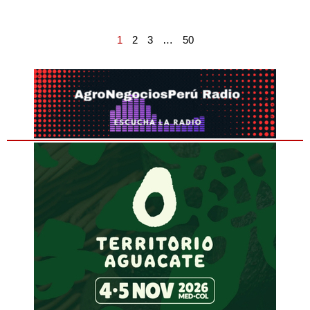
1
2
3
…
50