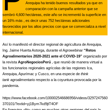
Arequipa ha tenido buenos resultados ya que en
comparación con la campaña anterior que se
sembró 4,600 hectáreas, este año se incrementó la superficie en
un 16% más , es decir unas 752 hectáreas adicionales
favorecidos por los altos precios con que se comercializa a nivel
internacional.
Así lo manifestó el director regional de agricultura de Arequipa,
Ing. Jaime Huerta Astorga, durante el Agrowebinar
“Retos
Agroalimentarios 2020-2021 ante el COVID-19”
organizado por
la revista
AgroNegociosPerú
, que reunió de manera virtual a
los funcionarios regionales agrícolas de las regiones Ica,
Arequipa, Apurímac y Cusco, en una especie de
think
tank
agroalimentario respecto a la coyuntura provocada por la
pandemia.
https://www.facebook.com/100002546686956/videos/3297247560
370101/?extid=yj1Bym7kd9jtT4OF
En Arequipa -dijo- como en muchas otras regiones del país la