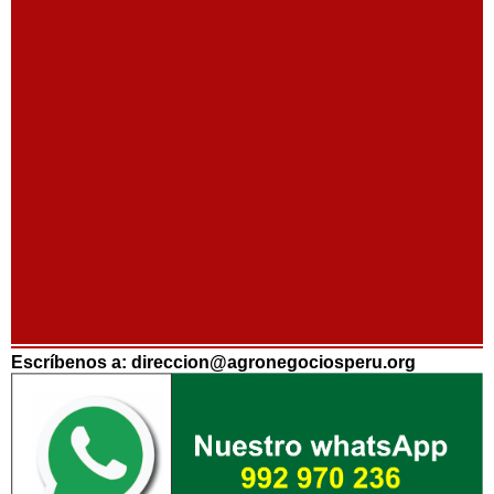
Escríbenos a: direccion@agronegociosperu.org