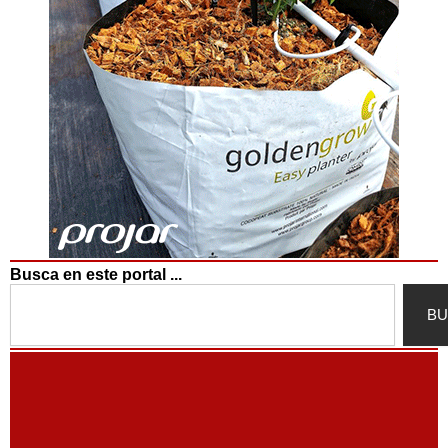
Busca en este portal ...
Search
BU