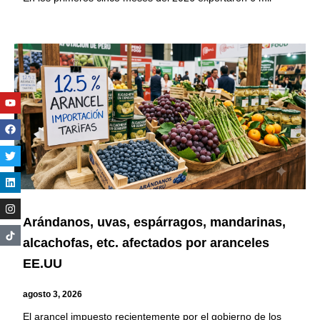
Youtube
Facebook
Twitter
Linkedin
Instagram
Arándanos, uvas, espárragos, mandarinas,
alcachofas, etc. afectados por aranceles
EE.UU
agosto 3, 2026
El arancel impuesto recientemente por el gobierno de los