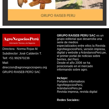
GRUPO RAISEB PERU SAC
es un
grupo editorial que desarrolla una
serie de medios
especializados entre ellos la Revista
Directora : Norma Rojas M.
AgroNegociosPerú, versión impresa,
digital y website y ArándanosPerú.pe,
Subdirector: José Calderón T.
el primer portal de noticias sobre
Telf. +51 992970236
berries, del Perú
Mail:
Desde el año 2006 se ha
posicionado en el mercado
direccion@agronegociosperu.org
informando sobre agro.
GRUPO RAISEB PERÚ SAC
Incluye:
Portales informativos
AgroNegociosPerú,
ArándanosPeru.pe
Revista impresa, revista digital
Redes Sociales:
Y
F
X
L
I