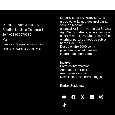
GRUPO RAISEB PERU SAC
es un
grupo editorial que desarrolla una
Directora : Norma Rojas M.
serie de medios
especializados entre ellos la Revista
Subdirector: José Calderón T.
AgroNegociosPerú, versión impresa,
Telf. +51 992970236
digital y website y ArándanosPerú.pe,
Mail:
el primer portal de noticias sobre
berries, del Perú
direccion@agronegociosperu.org
Desde el año 2006 se ha
GRUPO RAISEB PERÚ SAC
posicionado en el mercado
informando sobre agro.
Incluye:
Portales informativos
AgroNegociosPerú,
ArándanosPeru.pe
Revista impresa, revista digital
Redes Sociales:
Y
F
X
L
I
o
a
-
i
n
u
c
t
n
s
t
e
w
k
t
u
b
i
e
a