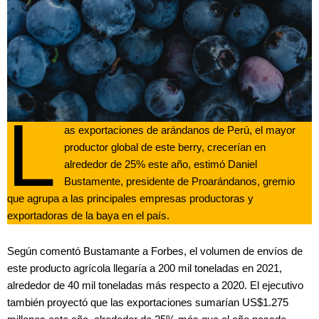
L
as exportaciones de arándanos de Perú, el mayor
productor global de este berry, crecerían en
alrededor de 25% este año, estimó Daniel
Bustamente, presidente de Proarándanos, gremio
que agrupa a las principales empresas productoras y
exportadoras de la baya en el país.
Según comentó Bustamante a Forbes, el volumen de envíos de
este producto agrícola llegaría a 200 mil toneladas en 2021,
alrededor de 40 mil toneladas más respecto a 2020. El ejecutivo
también proyectó que las exportaciones sumarían US$1.275