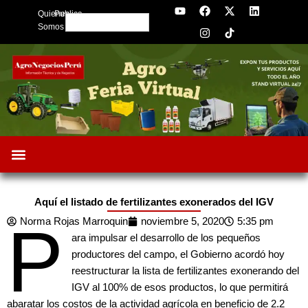
Y
F
I
X
L
Skip
Quienes
Publica
o
a
n
-
i
Search
to
u
c
s
t
n
Somos
t
e
t
w
k
content
u
b
a
i
e
b
o
g
t
d
e
o
r
t
i
k
a
e
n
m
r
Aquí el listado de fertilizantes exonerados del IGV
P
Norma Rojas Marroquin
noviembre 5, 2020
5:35 pm
ara impulsar el desarrollo de los pequeños
productores del campo, el Gobierno acordó hoy
reestructurar la lista de fertilizantes exonerando del
IGV al 100% de esos productos, lo que permitirá
abaratar los costos de la actividad agrícola en beneficio de 2.2