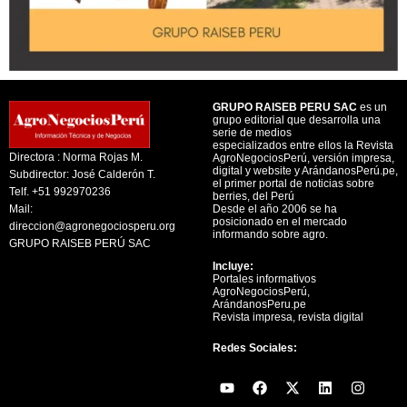
GRUPO RAISEB PERU SAC
es un
grupo editorial que desarrolla una
serie de medios
especializados entre ellos la Revista
Directora : Norma Rojas M.
AgroNegociosPerú, versión impresa,
digital y website y ArándanosPerú.pe,
Subdirector: José Calderón T.
el primer portal de noticias sobre
Telf. +51 992970236
berries, del Perú
Mail:
Desde el año 2006 se ha
posicionado en el mercado
direccion@agronegociosperu.org
informando sobre agro.
GRUPO RAISEB PERÚ SAC
Incluye:
Portales informativos
AgroNegociosPerú,
ArándanosPeru.pe
Revista impresa, revista digital
Redes Sociales:
Y
F
X
L
I
o
a
-
i
n