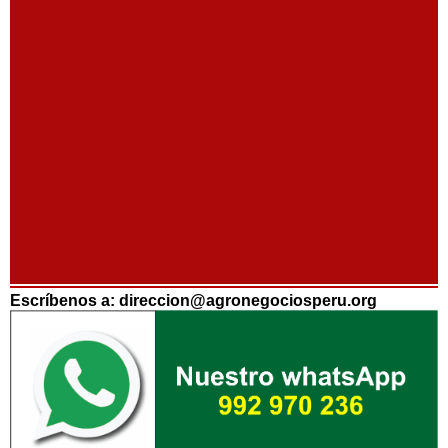
Escríbenos a: direccion@agronegociosperu.org