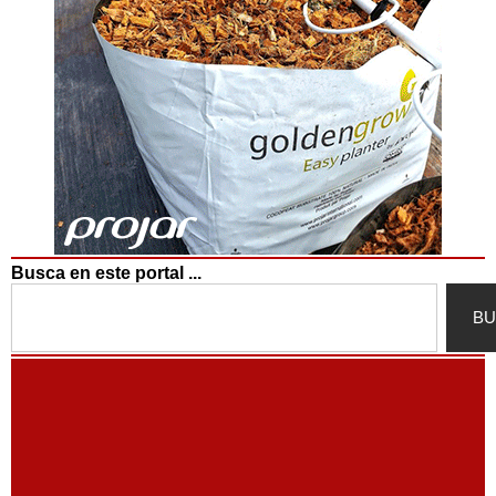
Busca en este portal ...
Search
BU