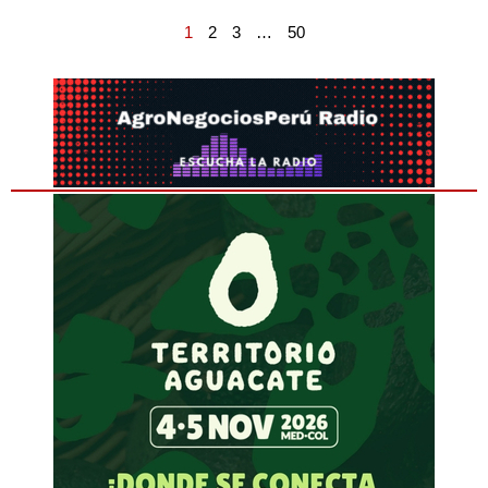
1
2
3
…
50