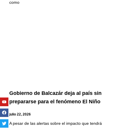
como
Gobierno de Balcazár deja al país sin
Youtube
Facebook
Twitter
Linkedin
Instagram
prepararse para el fenómeno El Niño
julio 22, 2026
A pesar de las alertas sobre el impacto que tendrá